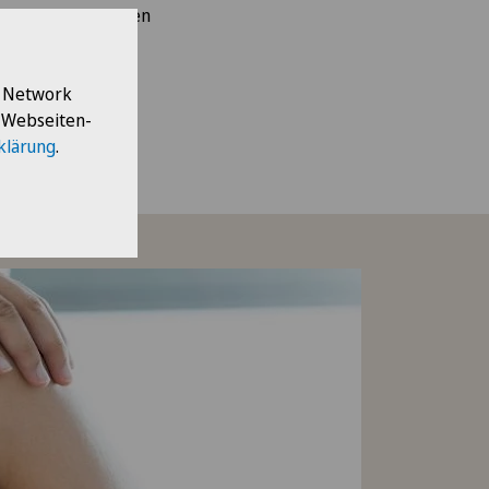
d Teams garantieren
iliäre Atmosphäre
nal betreut Sie
el ist es, Ihre
l Network
alten immer ein
e Webseiten-
klärung
.