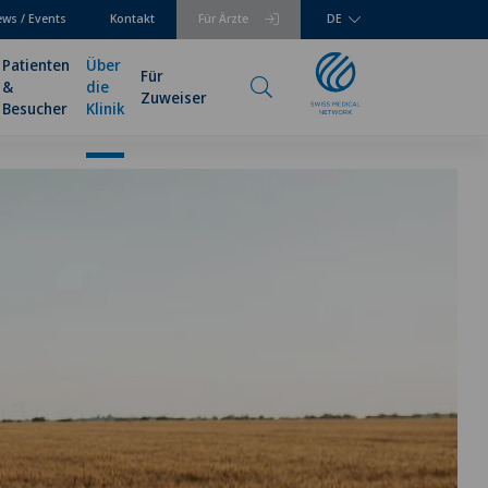
ws / Events
Kontakt
Für Ärzte
DE
Patienten
Über
Für
&
die
Zuweiser
Besucher
Klinik