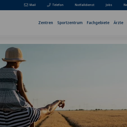
Mail
Telefon
Notfalldienst
Jobs
Ne
Zentren
Sportzentrum
Fachgebiete
Ärzte