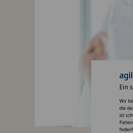
agi
Ein 
Wir bi
die de
ist sc
Patien
federf