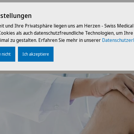
 enge interdisziplinäre Austausch zwischen allen Partnern un
te Qualität in der Betreuung. Wir leben und pflegen eine fam
nstellungen
der Sicherheit. Unser hervorragend ausgebildetes Pflegeperso
nd behutsam wie unsere Ärztinnen und Ärzte. Unser oberstes Zi
it und Ihre Privatsphäre liegen uns am Herzen - Swiss Medica
liegen umfassend wahrzunehmen und darauf einzugehen. Wir h
Cookies als auch datenschutzfreundliche Technologien, um Ihr
eit – und wollen auch Ihnen ein Lächeln aufs Gesicht zaubern.
imal zu gestalten. Erfahren Sie mehr in unserer
Datenschutzer
 nicht
Ich akzeptiere