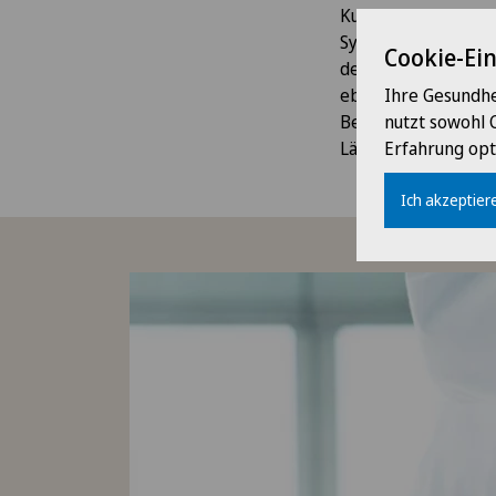
Kurze Wege und der
Synergien und höchs
Cookie-Ei
des Vertrauens und 
ebenso persönlich u
Ihre Gesundhe
Bedürfnisse und An
nutzt sowohl 
Lächeln für Sie ber
Erfahrung opt
Ich akzeptiere