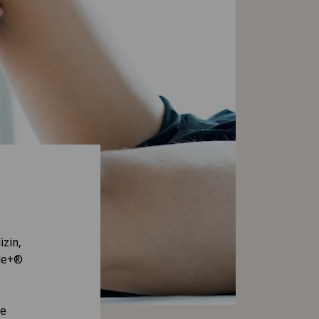
izin,
ile+®
ie