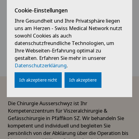
Viszeralchirurgie,
Cookie-Einstellungen
Koloproktologie
Ihre Gesundheit und Ihre Privatsphäre liegen
uns am Herzen - Swiss Medical Network nutzt
sowohl Cookies als auch
datenschutzfreundliche Technologien, um
Ihre Webseiten-Erfahrung optimal zu
Profil ansehen
gestalten. Erfahren Sie mehr in unserer
Datenschutzerklärung
.
Ich akzeptiere nicht
Ich akzeptiere
Abdomed Chirurgie Ausserschwyz
Die Chirurgie Ausserschwyz ist Ihr
Kompetenzzentrum für Viszeralchirurgie &
Gefässchirurgie in Pfäffikon SZ. Wir behandeln Sie
kompetent und individuell und begleiten Sie
persönlich von der Abklärung über die Operation bis