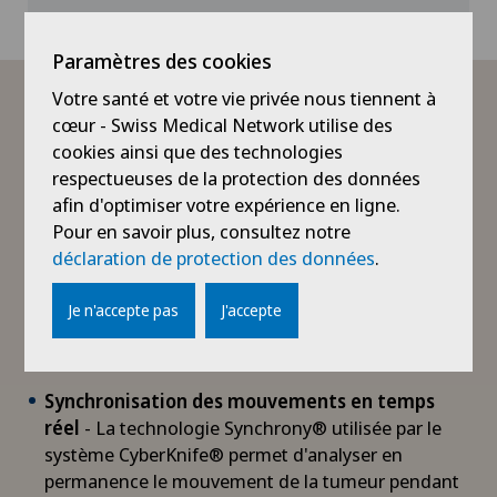
Paramètres des cookies
Votre santé et votre vie privée nous tiennent à
Quels sont les avantages
cœur - Swiss Medical Network utilise des
d'un traitement avec le
cookies ainsi que des technologies
respectueuses de la protection des données
système CyberKnife® ?
afin d'optimiser votre expérience en ligne.
Pour en savoir plus, consultez notre
Grâce à la conception innovante et aux technologies
déclaration de protection des données
.
de pointe utilisées dans le système CyberKnife® , le
traitement est adapté aux besoins spécifiques de
Je n'accepte pas
J'accepte
chaque patient. Cette adaptation individuelle permet
d'obtenir le meilleur résultat possible pour le patient.
Synchronisation des mouvements en temps
réel
- La technologie Synchrony® utilisée par le
système CyberKnife® permet d'analyser en
permanence le mouvement de la tumeur pendant