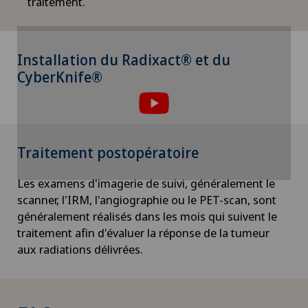
traitement.
Installation du Radixact® et du
Pour pouvoir afficher ce contenu, vous devez
CyberKnife®
accepter l’utilisation de cookies.
Veuillez activer l’option correspondante dans les
paramètres des cookies.
Paramètres des cookies
Traitement postopératoire
Les examens d'imagerie de suivi, généralement le
scanner, l'IRM, l'angiographie ou le PET-scan, sont
généralement réalisés dans les mois qui suivent le
traitement afin d'évaluer la réponse de la tumeur
aux radiations délivrées.