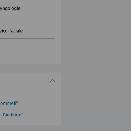
ryngologie
vico-faciale
sommeil"
d'audition"