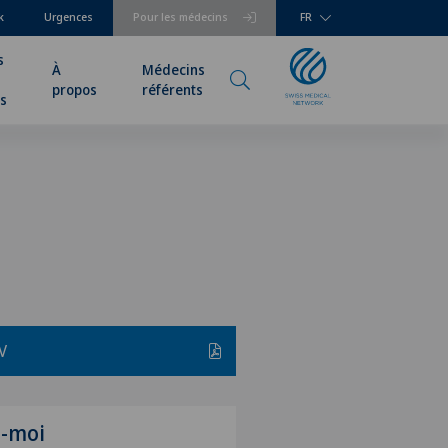
k
Urgences
Pour les médecins
FR
s
À
Médecins
propos
référents
rs
V
z-moi