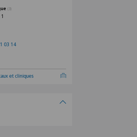
ique
(3)
 1
1 03 14
aux et cliniques