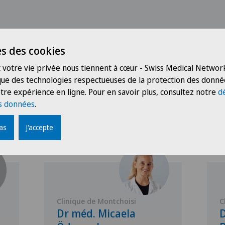
s des cookies
 votre vie privée nous tiennent à cœur - Swiss Medical Network
 que des technologies respectueuses de la protection des donné
tre expérience en ligne. Pour en savoir plus, consultez notre
d
Médecins avec cette spécialisation
s données
.
pas
J'accepte
Clinique de Montchoisi
C
Dr méd. Micaela