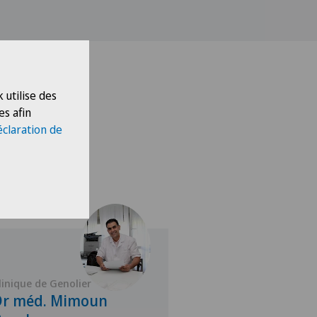
 utilise des
es afin
éclaration de
linique de Genolier
Clinique de Montch
Dr méd. Mimoun
Dr méd. Olivi