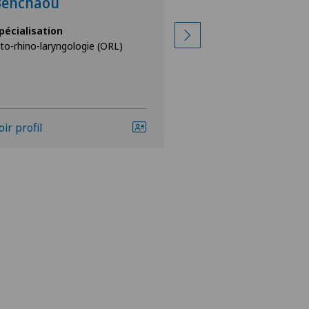
Benchaou
Esnault
pécialisation
Spécialisation
to-rhino-laryngologie (ORL)
Oto-rhino-laryngolog
oir profil
Voir profil