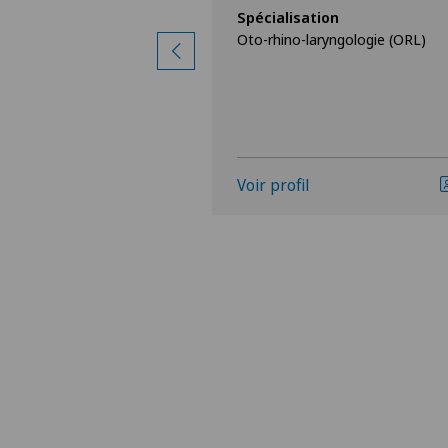
Spécialisation
Oto-rhino-laryngologie (ORL)
ion
ryngologie (ORL)
Voir profil