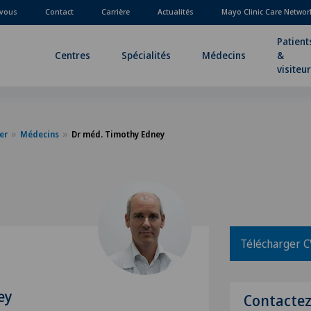
-vous
Contact
Carrière
Actualités
Mayo Clinic Care Networ
Patient
Centres
Spécialités
Médecins
&
visiteu
er
Médecins
Dr méd. Timothy Edney
Télécharger C
ey
Contacte