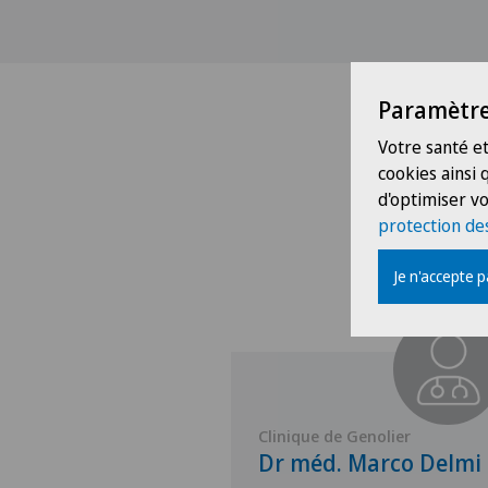
Paramètre
Votre santé et
cookies ainsi
d'optimiser vo
protection de
Je n'accepte 
Montchoisi
Clinique de Genolier
Olivier
Dr méd. Marco Delmi