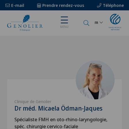
E-mail
Prendre rendez-vous
Téléphone
FR
MENU
Clinique de Genolier
Dr méd. Micaela Ödman-Jaques
Spécialiste FMH en oto-rhino-laryngologie,
spéc. chirurgie cervico-faciale