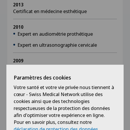
2013
Certificat en médecine esthétique
2010
Expert en audiométrie prothétique
Expert en ultrasonographie cervicale
2009
Titre de sous-spécialité FMH en chirurgie
cervico-faciale
Paramètres des cookies
Votre santé et votre vie privée nous tiennent à
2008
cœur - Swiss Medical Network utilise des
Titre de spécialiste FMH en ORL
cookies ainsi que des technologies
respectueuses de la protection des données
2005
afin d'optimiser votre expérience en ligne.
Thèse de doctorat en collaboration avec
Pour en savoir plus, consultez notre
l’Hôpital universitaire de Genève « influence de
déclaration de protection des données
.