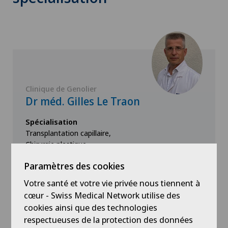
Clinique de Genolier
Dr méd. Gilles Le Traon
Spécialisation
Transplantation capillaire,
Chirurgie plastique
Paramètres des cookies
Votre santé et votre vie privée nous tiennent à
Voir profil
cœur - Swiss Medical Network utilise des
cookies ainsi que des technologies
respectueuses de la protection des données