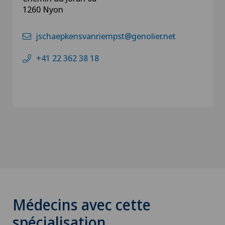
1260 Nyon
jschaepkensvanriempst@genolier.net
+41 22 362 38 18
Médecins avec cette
spécialisation