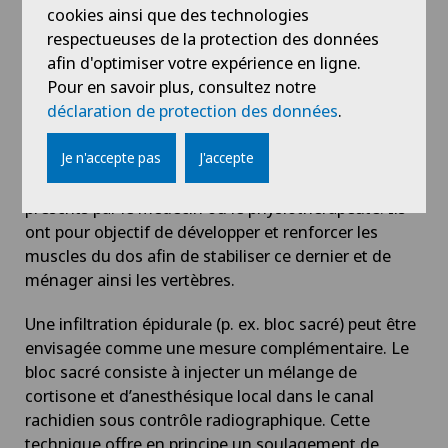
cookies ainsi que des technologies
Au début du traitement, on essaye de soulager les
respectueuses de la protection des données
symptômes, généralement à l’aide d’antidouleurs et
afin d'optimiser votre expérience en ligne.
de médicaments soulageant les crampes. La
Pour en savoir plus, consultez notre
physiothérapie est utilisée en soutien pour renforcer
déclaration de protection des données
.
les muscles du dos. Si la sténose est due à une
arthrose vertébrale, le développement musculaire
aide aussi à ralentir la progression de l’arthrose. Il
Je n'accepte pas
J'accepte
existe différents exercices à faire à domicile qui sont
prescrits par le médecin ou le physiothérapeute. Ils
ont pour objectif de développer et renforcer les
muscles du dos afin de stabiliser ce dernier et de
ménager ainsi les vertèbres.
Une infiltration épidurale (p. ex. bloc sacré) peut être
envisagée comme une mesure complémentaire. Le
bloc sacré consiste à injecter un mélange de
cortisone et d’anesthésique local dans le canal
rachidien sous contrôle radiographique. Cette
technique offre en principe un soulagement de