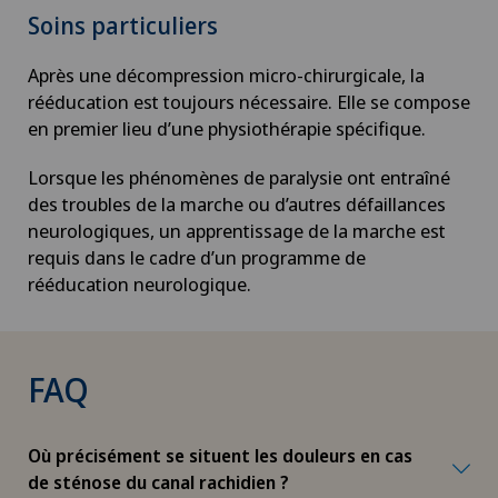
Soins particuliers
Dermographie médicale
Après une décompression micro-chirurgicale, la
rééducation est toujours nécessaire. Elle se compose
Désir d’enfant
en premier lieu d’une physiothérapie spécifique.
Lorsque les phénomènes de paralysie ont entraîné
Diabétologie
des troubles de la marche ou d’autres défaillances
neurologiques, un apprentissage de la marche est
DIAfit – Programme Diabète
requis dans le cadre d’un programme de
rééducation neurologique.
Dislocation acromio-claviculaire
Douleurs au talon
FAQ
Douleurs musculosquelettiques
Où précisément se situent les douleurs en cas
Drainage lymphatique
de sténose du canal rachidien ?