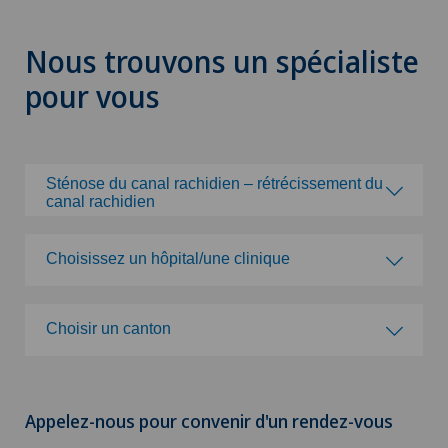
Nous trouvons un spécialiste
pour vous
Sténose du canal rachidien – rétrécissement du
canal rachidien
Choisissez une spécialité
Choisissez un hôpital/une clinique
Acromioplastie
Choisissez un hôpital/une clinique
Choisir un canton
Activité physique adaptée
Clinique de Genolier
Choisir un canton
Acupuncture
Appelez-nous pour convenir d'un rendez-vous
Clinique de Montchoisi
ZH