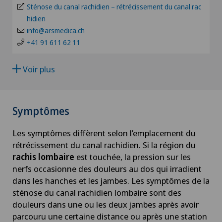
Patients internationaux
Sténose du canal rachidien – rétrécissement du canal rac
NE
hidien
Arthrose
info@arsmedica.ch
Privatklinik Siloah
+41 91 611 62 11
Arthrose de la cheville
Schmerzklinik Basel
Voir plus
Arthrose de la hanche
Arthrose de l’épaule
Symptômes
Arthrose du genou
Les symptômes diffèrent selon l’emplacement du
rétrécissement du canal rachidien. Si la région du
rachis lombaire
est touchée, la pression sur les
Astigmatisme
nerfs occasionne des douleurs au dos qui irradient
dans les hanches et les jambes. Les symptômes de la
Atelier socio-esthétique
sténose du canal rachidien lombaire sont des
douleurs dans une ou les deux jambes après avoir
Augmentation du volume de la thyroïde (goitre)
parcouru une certaine distance ou après une station