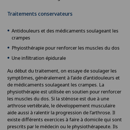
Chirurgie des paupières
Traitements conservateurs
Chirurgie du côlon
Antidouleurs et des médicaments soulageant les
Chirurgie du coude
crampes
Phyiosthérapie pour renforcer les muscles du dos
Chirurgie du genou
Une infiltration épidurale
Chirurgie du pancréas
Au début du traitement, on essaye de soulager les
symptômes, généralement à l’aide d’antidouleurs et
Chirurgie du pied/de la cheville
de médicaments soulageant les crampes. La
physiothérapie est utilisée en soutien pour renforcer
Chirurgie gastrique
les muscles du dos. Si la sténose est due à une
arthrose vertébrale, le développement musculaire
Chirurgie générale
aide aussi à ralentir la progression de l’arthrose. Il
existe différents exercices à faire à domicile qui sont
prescrits par le médecin ou le physiothérapeute. Ils
Chirurgie hépatobiliaire (chirurgie du foie)