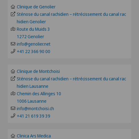
Allergologie et immunologie
Clinique de Genolier
Clinique de Valère
BE
Sténose du canal rachidien – rétrécissement du canal rac
Alter G
hidien Genolier
Clinique Générale Ste-Anne
Route du Muids 3
BS
Andrologie
1272 Genolier
Clinique Générale-Beaulieu
info@genolier.net
FR
+41 22 366 90 00
Anesthésiologie
Clinique Montbrillant
GE
Angiographie
Clinique de Montchoisi
Clinique Valmont
Sténose du canal rachidien – rétrécissement du canal rac
TI
hidien Lausanne
Angiologie
Hôpital de La Providence
Chemin des Allinges 10
VS
1006 Lausanne
Appareillage médical personnalisé
Hôpital de Moutier
info@montchoisi.ch
JU
+41 21 619 39 39
Arthroscopie de l'épaule
Hôpital de Saint-Imier
VD
Clinica Ars Medica
Arthroscopie genou