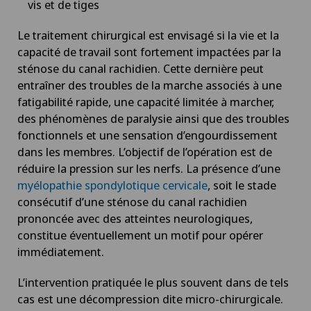
vis et de tiges
Chirurgie vasculaire
Le traitement chirurgical est envisagé si la vie et la
capacité de travail sont fortement impactées par la
Chirurgie veineuse
sténose du canal rachidien. Cette dernière peut
entraîner des troubles de la marche associés à une
Chirurgie viscérale
fatigabilité rapide, une capacité limitée à marcher,
des phénomènes de paralysie ainsi que des troubles
Coaching individuel / conseil en image
fonctionnels et une sensation d’engourdissement
dans les membres. L’objectif de l’opération est de
réduire la pression sur les nerfs. La présence d’une
Coloproctologie
myélopathie spondylotique cervicale
, soit le stade
consécutif d’une sténose du canal rachidien
Conflit fémoro-acétabulaire
prononcée avec des atteintes neurologiques,
constitue éventuellement un motif pour opérer
Conseils nutritionnels
immédiatement.
L’intervention pratiquée le plus souvent dans de tels
Consultations ophtalmologiques
cas est une décompression dite micro-chirurgicale.