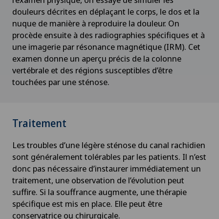
douleurs décrites en déplaçant le corps, le dos et la
nuque de manière à reproduire la douleur. On
Chirurgie de la colonne vertébrale/du rachis
procède ensuite à des radiographies spécifiques et à
une imagerie par résonance magnétique (IRM). Cet
Chirurgie de la hanche
examen donne un aperçu précis de la colonne
vertébrale et des régions susceptibles d’être
Chirurgie de la main
touchées par une sténose.
Chirurgie de la rétine
Traitement
Chirurgie de la thyroïde (chirurgie
endocrinienne)
Les troubles d’une légère sténose du canal rachidien
sont généralement tolérables par les patients. Il n’est
donc pas nécessaire d’instaurer immédiatement un
Chirurgie de l’épaule
traitement, une observation de l’évolution peut
suffire. Si la souffrance augmente, une thérapie
Chirurgie de l’intestin grêle
spécifique est mis en place. Elle peut être
conservatrice ou chirurgicale.