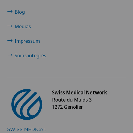
Grossesse
Blog
Groupe Parkinson
Médias
Gynécologie
Impressum
Hallux valgus
Soins intégrés
Hématologie
Hémorroïdes
Swiss Medical Network
Hernie discale
Route du Muids 3
1272 Genolier
Hernie discale cervicale
Hernie discale lombaire