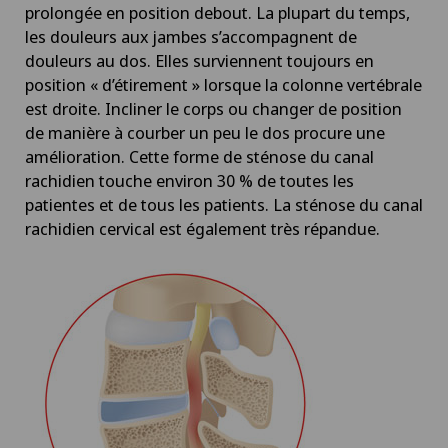
prolongée en position debout. La plupart du temps,
AVC
les douleurs aux jambes s’accompagnent de
douleurs au dos. Elles surviennent toujours en
position « d’étirement » lorsque la colonne vertébrale
Calcification de l’épaule
est droite. Incliner le corps ou changer de position
de manière à courber un peu le dos procure une
Cancer de la prostate (carcinome de la prostate)
amélioration. Cette forme de sténose du canal
rachidien touche environ 30 % de toutes les
Cancer de la thyroïde (carcinome thyroïdien)
patientes et de tous les patients. La sténose du canal
rachidien cervical est également très répandue.
Cancer du sein
Cancer pelvien
Cardiologie
Cardiologie interventionnelle