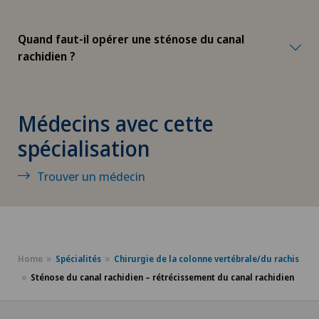
Dysfonctionnement érectile
Quand faut-il opérer une sténose du canal
rachidien ?
Echographie
Endocrinologie
Médecins avec cette
Endométriose
spécialisation
Trouver un médecin
Entraînement thérapeutique médical (MTT)
Épaule gelée
Ergothérapie
Home
Spécialités
Chirurgie de la colonne vertébrale/du rachis
Sténose du canal rachidien – rétrécissement du canal rachidien
Examen du médecin généraliste