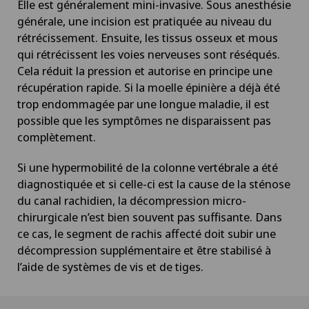
Elle est généralement mini-invasive. Sous anesthésie
Courbure du pénis
générale, une incision est pratiquée au niveau du
rétrécissement. Ensuite, les tissus osseux et mous
Cynothérapie (thérapie canine)
qui rétrécissent les voies nerveuses sont réséqués.
Cela réduit la pression et autorise en principe une
Da Vinci
récupération rapide. Si la moelle épinière a déjà été
trop endommagée par une longue maladie, il est
possible que les symptômes ne disparaissent pas
Déchirure des ligaments
complètement.
Déchirure du ménisque
Si une hypermobilité de la colonne vertébrale a été
diagnostiquée et si celle-ci est la cause de la sténose
Déchirure du talon d’Achille
du canal rachidien, la décompression micro-
chirurgicale n’est bien souvent pas suffisante. Dans
ce cas, le segment de rachis affecté doit subir une
Densitométrie
décompression supplémentaire et être stabilisé à
l’aide de systèmes de vis et de tiges.
Dermatologie & Vénéréologie
Dermatologie esthétique et correctrice