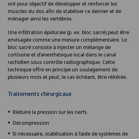
ont pour objectif de développer et renforcer les
muscles du dos afin de stabiliser ce dernier et de
Chirurgie mini-invasive
ménager ainsi les vertèbres.
Chirurgie oncologique
Une infiltration épidurale (p. ex. bloc sacré) peut être
envisagée comme une mesure complémentaire. Le
bloc sacré consiste à injecter un mélange de
Chirurgie ophtalmique
cortisone et d’anesthésique local dans le canal
rachidien sous contrôle radiographique. Cette
Chirurgie orale
technique offre en principe un soulagement de
plusieurs mois et peut, le cas échéant, être réitérée.
Chirurgie orthopédique
Traitements chirurgicaux
Chirurgie pédiatrique
Réduire la pression sur les nerfs
Chirurgie plastique
Décompression
Chirurgie thoracique
Si nécessaire, stabilisation à l’aide de systèmes de