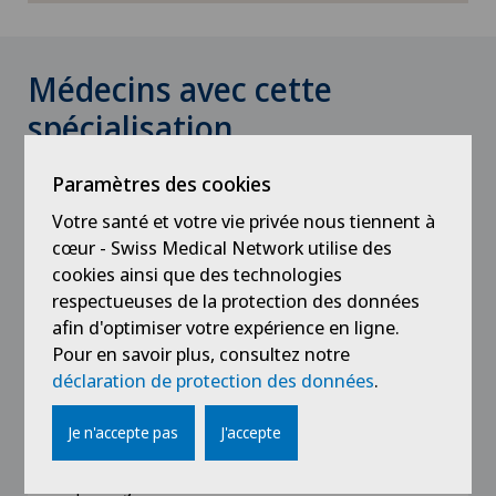
Médecins avec cette
spécialisation
Paramètres des cookies
Votre santé et votre vie privée nous tiennent à
cœur - Swiss Medical Network utilise des
cookies ainsi que des technologies
respectueuses de la protection des données
afin d'optimiser votre expérience en ligne.
Pour en savoir plus, consultez notre
Clinique de Genolier
déclaration de protection des données
.
Dr méd. Philippe Glasson
Je n'accepte pas
J'accepte
Spécialisation
Médecine interne générale,
Néphrologie