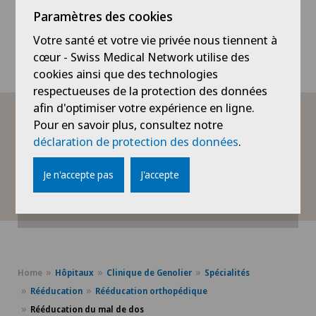
de trouver les bons mouvements, mais aussi la
Paramètres des cookies
bonne posture, afin de pouvoir bouger à tout
Votre santé et votre vie privée nous tiennent à
moment sans ressentir de douleurs. L'objectif est
cœur - Swiss Medical Network utilise des
que le patient reste actif et bouge encore plus.
cookies ainsi que des technologies
respectueuses de la protection des données
afin d'optimiser votre expérience en ligne.
Pour pouvoir afficher ce contenu, vous devez
Vidéos
Pour en savoir plus, consultez notre
accepter l’utilisation de cookies.
déclaration de protection des données
.
Veuillez activer l’option correspondante dans les
Douleurs dorsales : découvrez le programme de
paramètres des cookies.
Je n'accepte pas
J'accepte
rééducation spécifique de la Clinique Valmont
Paramètres des cookies
Home
Hôpitaux
Clinique de Genolier
Spécialités
Rééducation
Rééducation orthopédique
Rééducation du mal de dos