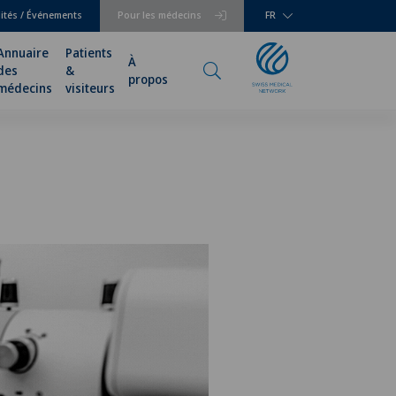
lités / Événements
Pour les médecins
FR
Annuaire
Patients
À
des
&
propos
médecins
visiteurs