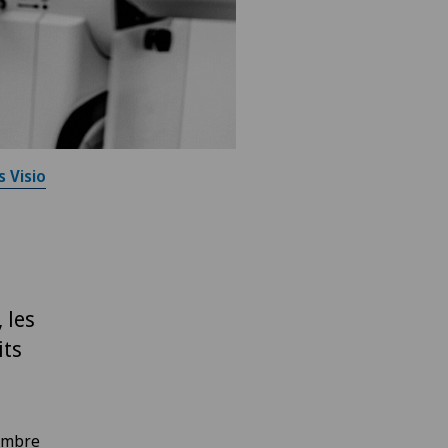
s Visio
 les
its
vembre