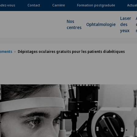
ndez-vous
Contact
Carrière
Formation postgraduée
Actua
Laser
Nos
Ophtalmologie
des
centres
yeux
nements
Dépistages oculaires gratuits pour les patients diabétiques