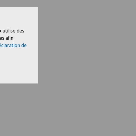
 utilise des
hie
es afin
urvenir
éclaration de
té. La
se