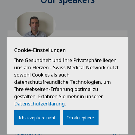
Cookie-Einstellungen
Ihre Gesundheit und Ihre Privatsphäre liegen
Clinica Ars Medica
uns am Herzen - Swiss Medical Network nutzt
PD Dr méd Thomas Robert
sowohl Cookies als auch
datenschutzfreundliche Technologien, um
Специализация
Ihre Webseiten-Erfahrung optimal zu
Нейрохирургия,
gestalten. Erfahren Sie mehr in unserer
Chirurgie de la colonne vertébrale/du rachis
Datenschutzerklärung
.
Ich akzeptiere nicht
Ich akzeptiere
View profile