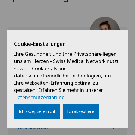
Cookie-Einstellungen
Rosenklinik Rapperswil
Ihre Gesundheit und Ihre Privatsphäre liegen
Martina Lindenmann
uns am Herzen - Swiss Medical Network nutzt
sowohl Cookies als auch
Spezialisierung
datenschutzfreundliche Technologien, um
Physiotherapie,
Ihre Webseiten-Erfahrung optimal zu
GLA:D® Programm
gestalten. Erfahren Sie mehr in unserer
Datenschutzerklärung
.
Ich akzeptiere nicht
Ich akzeptiere
Profil ansehen