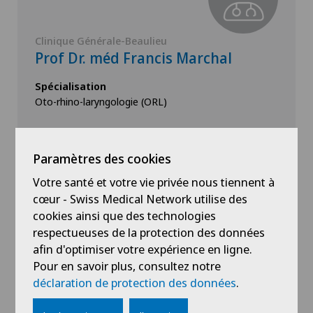
Clinique Générale-Beaulieu
Prof Dr. méd Francis Marchal
Spécialisation
Oto-rhino-laryngologie (ORL)
Paramètres des cookies
Voir profil
Votre santé et votre vie privée nous tiennent à
cœur - Swiss Medical Network utilise des
cookies ainsi que des technologies
respectueuses de la protection des données
afin d'optimiser votre expérience en ligne.
Pour en savoir plus, consultez notre
Voir plus
déclaration de protection des données
.