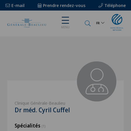
E-mail
Prendre rendez-vous
Téléphone
FR
MENU
Clinique Générale-Beaulieu
Dr méd. Cyril Cuffel
Spécialités
(1)