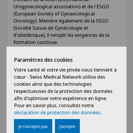
Urogynecological association) et de l'ESGO
(European Society of Gynaecological
Oncology). Membre également de la SSGO
(Société Suisse de Gynécologie et
d'obstétrique), il remplit les exigences de la
formation continue.
Paramètres des cookies
Votre santé et votre vie privée nous tiennent à
Expérience professionnelle
cœur - Swiss Medical Network utilise des
cookies ainsi que des technologies
Depuis 2008
respectueuses de la protection des données
Médecin répondant de la maternité de la
afin d'optimiser votre expérience en ligne.
Clinique Générale-Beaulieu et membre du
Pour en savoir plus, consultez notre
Conseil médical
déclaration de protection des données
.
Depuis 2002
Je n'accepte pas
J'accepte