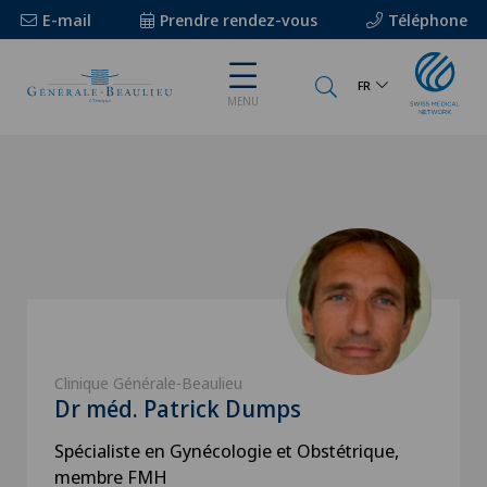
E-mail
Prendre rendez-vous
Téléphone
FR
MENU
Clinique Générale-Beaulieu
Dr méd. Patrick Dumps
Spécialiste en Gynécologie et Obstétrique,
membre FMH