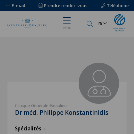
E-mail
Prendre rendez-vous
Téléphone
FR
MENU
Clinique Générale-Beaulieu
Dr méd. Philippe Konstantinidis
Spécialités
(1)