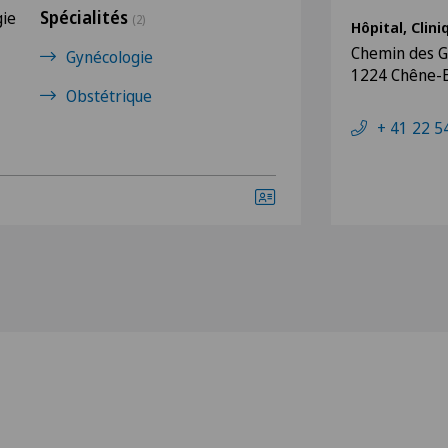
Spécialités
gie
(2)
Hôpital, Clin
Chemin des G
Gynécologie
1224 Chêne-
Obstétrique
+ 41 22 5