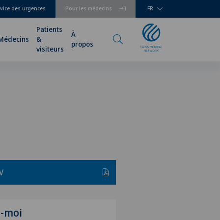
vice des urgences
Pour les médecins
FR
Patients
À
Médecins
&
propos
visiteurs
V
z-moi