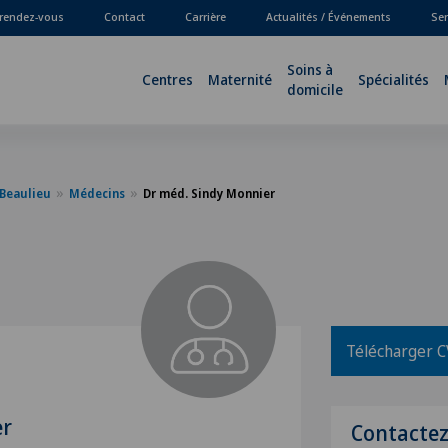
 rendez-vous
Contact
Carrière
Actualités / Événements
Ser
Soins à
Centres
Maternité
Spécialités
domicile
-Beaulieu
Médecins
Dr méd. Sindy Monnier
Télécharger C
er
Contacte