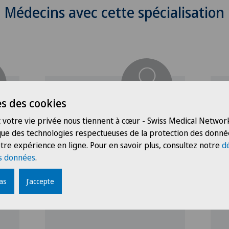
Médecins avec cette spécialisation
s des cookies
Clinique Générale-Beaulieu
C
 votre vie privée nous tiennent à cœur - Swiss Medical Network
Dr méd. Ana Godinho
D
 que des technologies respectueuses de la protection des donné
Lourenco
tre expérience en ligne. Pour en savoir plus, consultez notre
d
S
s données
.
G
Spécialisation
O
Gynécologie,
pas
J'accepte
Obstétrique