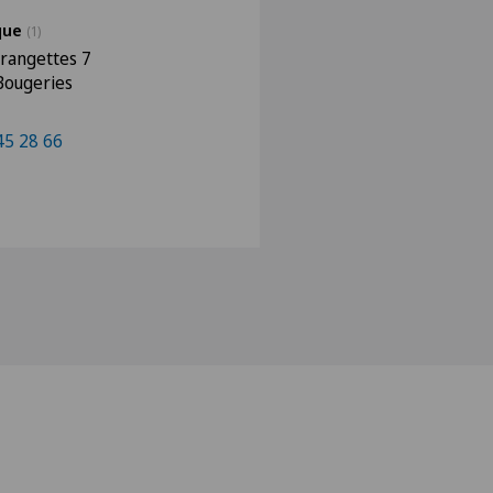
ique
(1)
rangettes 7
Bougeries
45 28 66