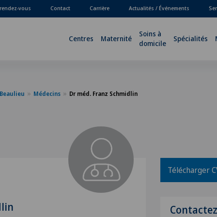
 rendez-vous
Contact
Carrière
Actualités / Événements
Ser
Soins à
Centres
Maternité
Spécialités
domicile
-Beaulieu
Médecins
Dr méd. Franz Schmidlin
Télécharger C
lin
Contacte