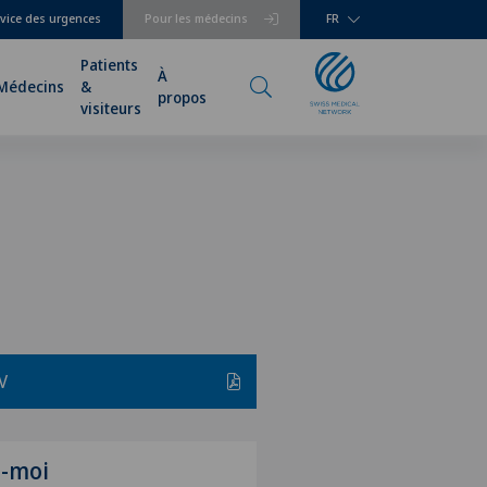
vice des urgences
Pour les médecins
FR
Patients
À
Médecins
&
propos
visiteurs
V
z-moi