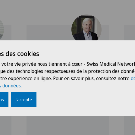
Clinique Générale-Beaulieu
C
s des cookies
y
Dr méd. Georges-
Antoine de Boccard
 votre vie privée nous tiennent à cœur - Swiss Medical Network
S
 que des technologies respectueuses de la protection des donné
U
Spécialisation
tre expérience en ligne. Pour en savoir plus, consultez notre
d
Urologie
s données
.
e
pas
J'accepte