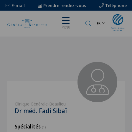
E-mail
Prendre rendez-vous
Téléphone
FR
MENU
Clinique Générale-Beaulieu
Dr méd. Fadi Sibaï
Spécialités
(1)