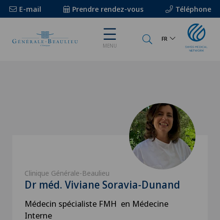
E-mail
Prendre rendez-vous
Téléphone
FR
MENU
Clinique Générale-Beaulieu
Dr méd. Viviane Soravia-Dunand
Médecin spécialiste FMH en Médecine
Interne