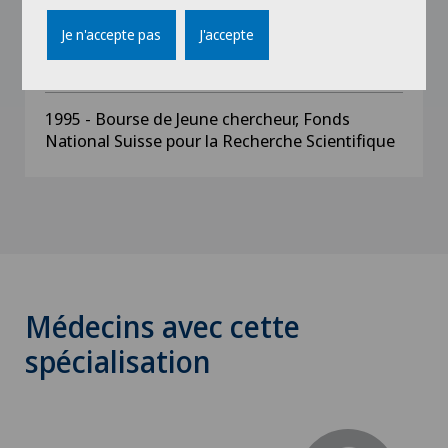
Prix
Je n'accepte pas
J'accepte
1996 - Bourse de Jeune chercheur, Fonds
National Suisse pour la Recherche Scientifique
1995 - Bourse de Jeune chercheur, Fonds
National Suisse pour la Recherche Scientifique
Médecins avec cette
spécialisation