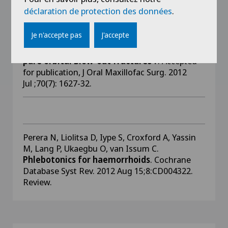
déclaration de protection des données
.
Schouman T, Courvoisier DS, Terzic A, Van
Je n'accepte pas
J'accepte
Issum C, Scolozzi P,
Can systematic CT-scan
assessment predict treatment decision in
pure orbital Blow-out fractures ?
. Accepted
for publication, J Oral Maxillofac Surg. 2012
Jul ;70(7): 1627-32.
Perera N, Liolitsa D, Iype S, Croxford A, Yassin
M, Lang P, Ukaegbu O, van Issum C.
Phlebotonics for haemorrhoids
. Cochrane
Database Syst Rev. 2012 Aug 15;8:CD004322.
Review.