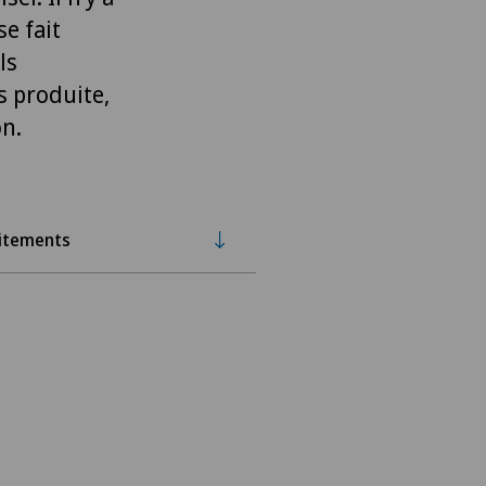
se fait
ls
s produite,
on.
itements