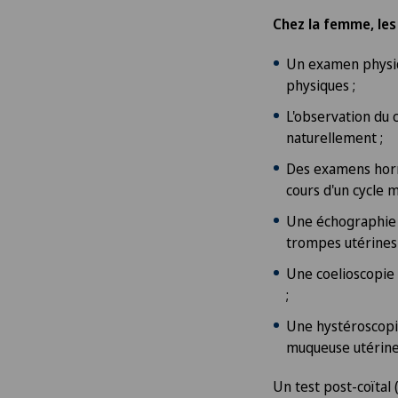
Chez la femme, le
Un examen physiq
physiques ;
L'observation du 
naturellement ;
Des examens horm
cours d'un cycle 
Une échographie s
trompes utérines o
Une coelioscopie 
;
Une hystéroscopi
muqueuse utérine
Un test post-coïtal