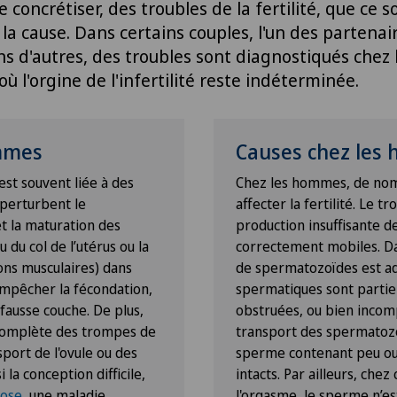
e concrétiser, des troubles de la fertilité, que ce 
la cause. Dans certains couples, l'un des partena
ns d'autres, des troubles sont diagnostiqués chez l
ù l'orgine de l'infertilité reste indéterminée.
emmes
Causes chez les
 est souvent liée à des
Chez les hommes, de nom
perturbent le
affecter la fertilité. Le t
t la maturation des
production insuffisante d
u du col de l’utérus ou la
correctement mobiles. Dan
ons musculaires) dans
de spermatozoïdes est ad
mpêcher la fécondation,
spermatiques sont partie
 fausse couche. De plus,
obstruées, ou bien incomp
 complète des trompes de
transport des spermatozo
sport de l'ovule ou des
sperme contenant peu ou
la conception difficile,
intacts. Par ailleurs, che
ose
, une maladie
l'orgasme, le sperme n’es