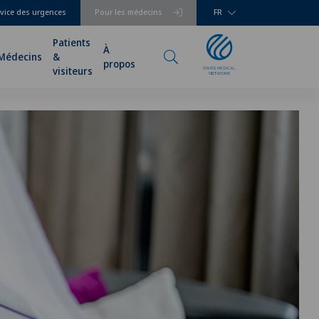
vice des urgences
Pour les médecins
FR
Patients
À
Médecins
&
propos
visiteurs