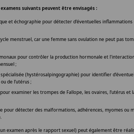
s examens suivants peuvent être envisagés
:
ue et échographie pour détecter d’éventuelles inflammations
cycle menstruel, car une femme sans ovulation ne peut pas to
onaux pour contrôler la production hormonale et l'interacti
mensuel ;
pécialisée (hystérosalpingographie) pour identifier d’éventue
u de l’utérus ;
pour examiner les trompes de Fallope, les ovaires, l’utérus et 
e pour détecter des malformations, adhérences, myomes ou mo
.
 (un examen après le rapport sexuel) peut également être réalis