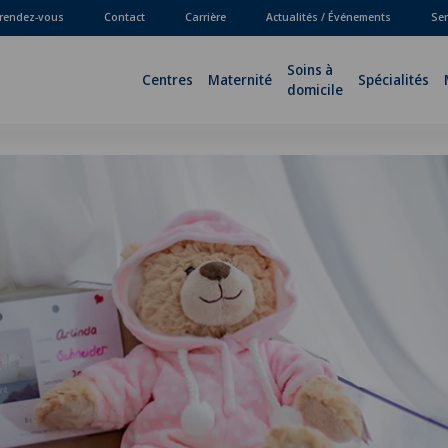
 rendez-vous
Contact
Carrière
Actualités / Événements
Ser
Soins à
Centres
Maternité
Spécialités
domicile