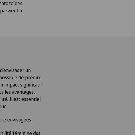
matozoïdes
 parvient à
 d’envisager un
possible de prédire
 impact significatif
us les avantages,
té. Il est essentiel
gue.
tre envisagées :
tilité féminine dus