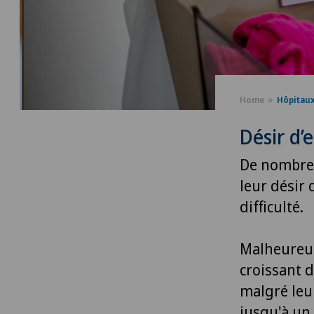
Home
Hôpitau
Désir d’
De nombreu
leur désir
difficulté.
Malheureus
croissant 
malgré leu
jusqu'à un 