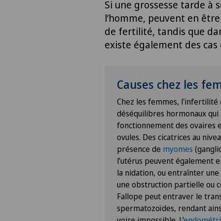
Si une grossesse tarde à s
l’homme, peuvent en être 
de fertilité, tandis que da
existe également des cas o
Causes chez les f
Chez les femmes, l'infertilité
déséquilibres hormonaux qui 
fonctionnement des ovaires e
ovules. Des cicatrices au nivea
présence de
myomes
(gangli
l’utérus peuvent également e
la nidation, ou entraînter une
une obstruction partielle ou
Fallope peut entraver le tran
spermatozoïdes, rendant ainsi 
voire impossible. L’
endométri