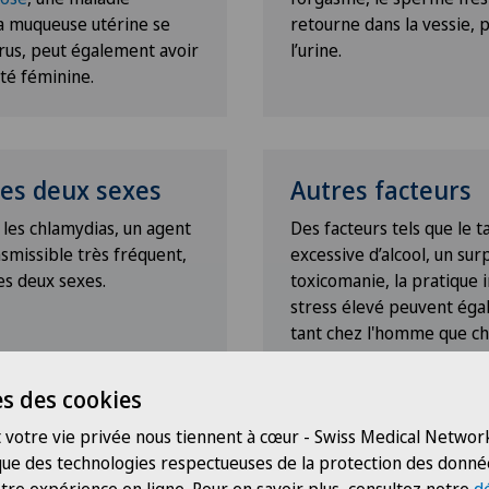
la muqueuse utérine se
retourne dans la vessie, 
rus, peut également avoir
l’urine.
ité féminine.
les deux sexes
Autres facteurs
 les chlamydias, un agent
Des facteurs tels que le
missible très fréquent,
excessive d’alcool, un sur
les deux sexes.
toxicomanie, la pratique 
stress élevé peuvent égale
tant chez l'homme que c
s des cookies
 votre vie privée nous tiennent à cœur - Swiss Medical Network
 que des technologies respectueuses de la protection des donné