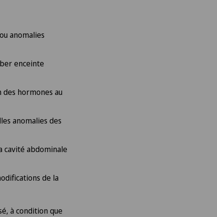
 ou anomalies
mber enceinte
on des hormones au
lles anomalies des
la cavité abdominale
difications de la
é, à condition que