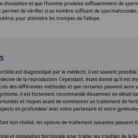
cle d'ovulation et que l'homme produise suffisaemment de sper
t permet de vérifier si un nombre suffisant de spermatozoïdes
l'utérus pour atteindre les trompes de Fallope.
s
fertilité est diagnostiqué par le médecin, il est souvent possible
decine de la reproduction. Cependant, étant donné qu'il est im
uccès des différentes méthodes et que certaines peuvent avoir un
psychisme, il est fortement recommandé d’examiner en détail to
rtunités et risques avant de commencer un traitement de fertili
aspects en profondeur avec votre partenaire et votre gynécolo
nfant non réalisé, les options de traitement suivantes peuvent ê
al et stimulation hormonale pour traiter les troubles de la fer