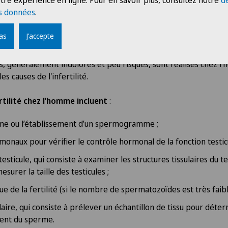
tre expérience en ligne. Pour en savoir plus, consultez notre
d
 n’est pas satisfait après de nombreux mois, il est conseillé de c
s données
.
entifier les causes possibles et, le cas échéant, envisager un t
pas
J'accepte
ar un entretien personnalisé entre le couple et le gynécolog
, généralement indolores et peu risqués, sont réalisés chez 
es causes de l'infertilité.
tilité chez l’homme incluent
:
rme ou l’établissement d’un spermogramme ;
naux pour vérifier le contrôle hormonal de la fonction testicu
esticule, qui consiste à examiner les structures tissulaires du te
esurer la taille des testicules ;
e de la fertilité (si le nombre de spermatozoïdes est très faibl
laire, qui consiste à prélever un échantillon de tissu pour déter
sent du sperme.