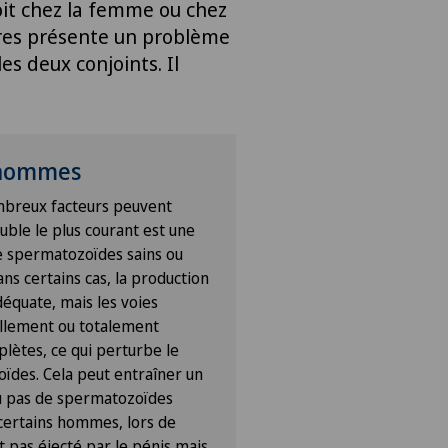
soit chez la femme ou chez
ires présente un problème
es deux conjoints. Il
 hommes
breux facteurs peuvent
rouble le plus courant est une
e spermatozoïdes sains ou
s certains cas, la production
équate, mais les voies
llement ou totalement
lètes, ce qui perturbe le
ïdes. Cela peut entraîner un
 pas de spermatozoïdes
z certains hommes, lors de
t pas éjecté par le pénis mais