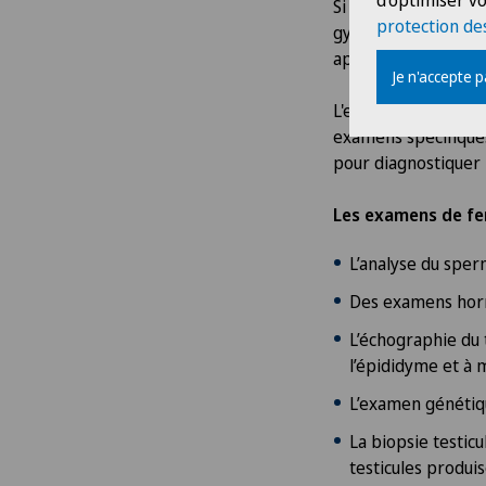
d'optimiser vo
Si le désir d’enfant
protection de
gynécologue pour id
approprié.
Je n'accepte 
L'examen commence p
examens spécifiques
pour diagnostiquer l
Les examens de fer
L’analyse du spe
Des examens hormo
L’échographie du t
l’épididyme et à m
L’examen génétiqu
La biopsie testicu
testicules produi