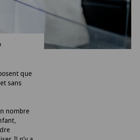
t
posent que
 et sans
 un nombre
nfant,
ndre
er. Il n’y a