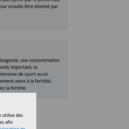
pour ensuite être éliminé par
 tabagisme, une consommation
poids important, la
intensive de sport ou un
ment nuire à la fertilité,
hez la femme.
 utilise des
es afin