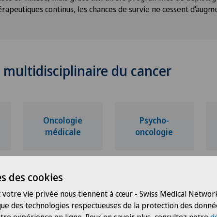
érapeutiques continus, les chances de survie ne cessent d’augme
multidisciplinaire du cancer
Oncologie
Psycho-
médicale
oncologie
s des cookies
Médecine
Hématologie
nucléaire
 votre vie privée nous tiennent à cœur - Swiss Medical Network
 que des technologies respectueuses de la protection des donné