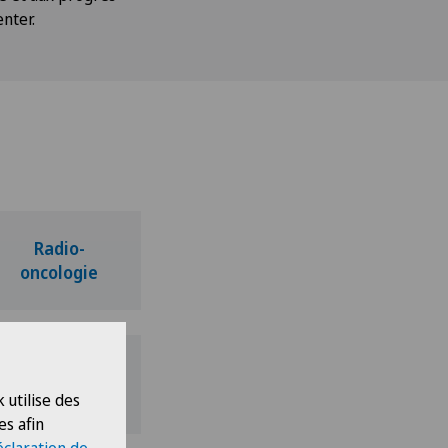
nter.
Radio-
oncologie
Pathologie
 utilise des
es afin