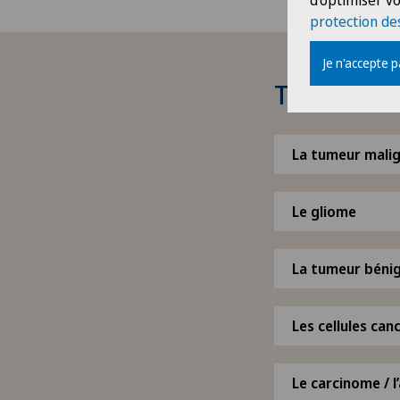
d'optimiser vo
protection de
Je n'accepte 
Types de t
La tumeur malig
Le gliome
La tumeur béni
Les cellules can
Le carcinome / 