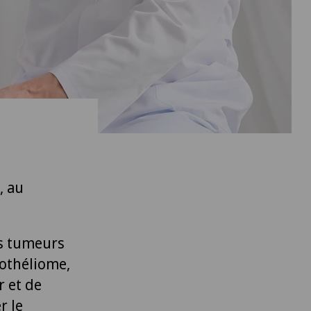
, au
es tumeurs
othéliome,
r et de
r le