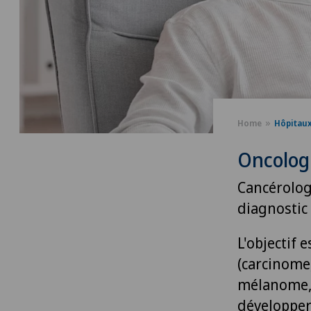
Home
Hôpitau
Oncolog
Cancérologi
diagnostic
L'objectif
(carcinome
mélanome, g
développer