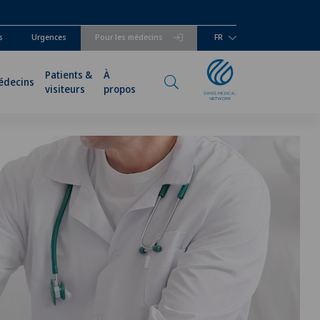
s
Urgences
Pour les médecins
FR
Patients &
À
édecins
visiteurs
propos