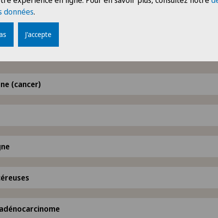
tre expérience en ligne. Pour en savoir plus, consultez notre
d
s données
.
pas
J'accepte
umeurs
ne (cancer)
gne
céreuses
l’adénocarcinome