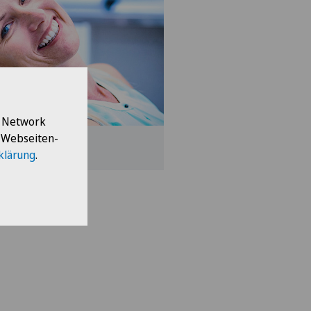
l Network
e Webseiten-
sichtschirurgie
klärung
.