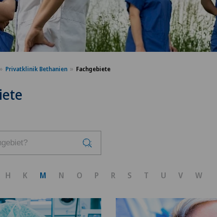
Privatklinik Bethanien
Fachgebiete
iete
H
K
M
N
O
P
R
S
T
U
V
W