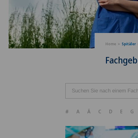
Home
Spitäler
Fachgeb
#
A
Ä
C
D
E
G