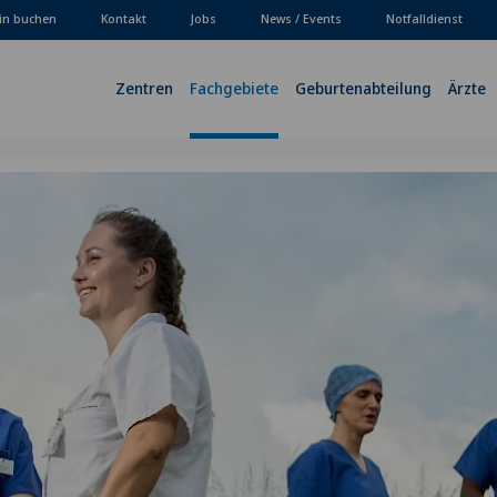
in buchen
Kontakt
Jobs
News / Events
Notfalldienst
Zentren
Fachgebiete
Geburtenabteilung
Ärzte