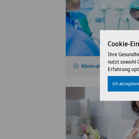
Cookie-Ei
Ihre Gesundhe
nutzt sowohl 
Minimalinvasive Chirurgi
Erfahrung opt
Ich akzeptiere