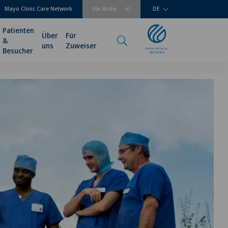
Mayo Clinic Care Network
Für Ärzte
DE
Patienten
Über
Für
&
uns
Zuweiser
Besucher