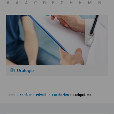
#
A
Ä
C
D
E
G
H
K
M
N
O
Urologie
Home
Spitäler
Privatklinik Bethanien
Fachgebiete