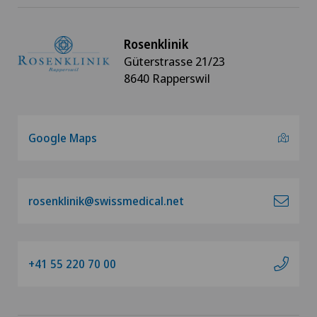
Kreuzbandriss
Rosenklinik
Güterstrasse 21/23
Meniskusriss (Meniskusläsion)
8640 Rapperswil
Morton Neurom
Google Maps
Nieren- und Harnwegserkrankungen
Orthopädische Chirurgie
rosenklinik@swissmedical.net
Prostatakrebs (Prostatakarzinom)
+41 55 220 70 00
Rotatorenmanschettenruptur
Schulterchirurgie