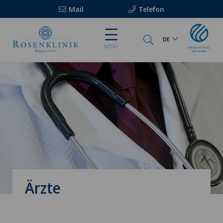
Mail
Telefon
DE
MENU
Ärzte