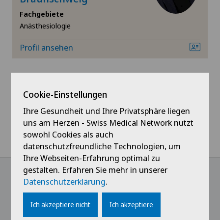
Fachgebiete
Ellbogenchirurgie
Anästhesiologie
Fersenschmerzen
Profil ansehen
Frozen Shoulder
Cookie-Einstellungen
Fuss- und Sprunggelenkchirurgie
Ihre Gesundheit und Ihre Privatsphäre liegen
Hallux Valgus
uns am Herzen - Swiss Medical Network nutzt
sowohl Cookies als auch
datenschutzfreundliche Technologien, um
Handchirurgie
Ihre Webseiten-Erfahrung optimal zu
gestalten. Erfahren Sie mehr in unserer
Hüftarthrose
Datenschutzerklärung
.
@Follow our news
Hüftchirurgie
Ich akzeptiere nicht
Ich akzeptiere