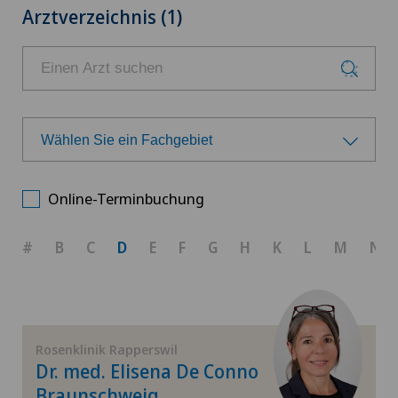
Arztverzeichnis (1)
Wählen Sie ein Fachgebiet
Wählen Sie ein Fachgebiet
Online-Terminbuchung
Achillessehnenriss
#
B
C
D
E
F
G
H
K
L
M
N
Anästhesiologie
Arthrose
Rosenklinik Rapperswil
Dr. med. Elisena De Conno
Bänderriss / Bandverletzung
Braunschweig