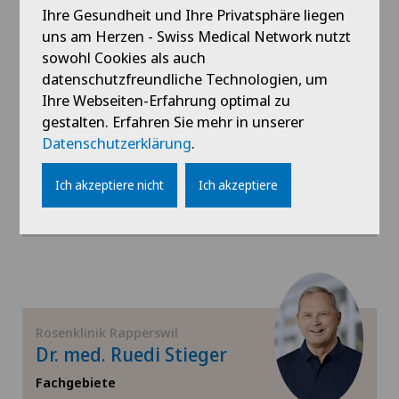
Ihre Gesundheit und Ihre Privatsphäre liegen
uns am Herzen - Swiss Medical Network nutzt
Rosenklinik Rapperswil
Kreuzbandriss
sowohl Cookies als auch
Dr. med. Ben Schulz
datenschutzfreundliche Technologien, um
Fachgebiete
Meniskusriss (Meniskusläsion)
Ihre Webseiten-Erfahrung optimal zu
Orthopädische Chirurgie,
gestalten. Erfahren Sie mehr in unserer
Sportmedizin,
Datenschutzerklärung
.
Morton Neurom
Hüftchirurgie,
Mehr anzeigen
Ich akzeptiere nicht
Ich akzeptiere
Nieren- und Harnwegserkrankungen
Profil ansehen
Orthopädische Chirurgie
Prostatakrebs (Prostatakarzinom)
Rosenklinik Rapperswil
Rotatorenmanschettenruptur
Dr. med. Ruedi Stieger
Fachgebiete
Schulterchirurgie