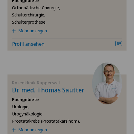
Fachgebiete
Orthopädische Chirurgie,
Ellbogenchirurgie
Schulterchirurgie,
Schulterprothese,
Fersenschmerzen
Mehr anzeigen
Frozen Shoulder
Profil ansehen
Fuss- und Sprunggelenkchirurgie
Hallux Valgus
Rosenklinik Rapperswil
Dr. med. Thomas Sautter
Handchirurgie
Fachgebiete
Hüftarthrose
Urologie,
Urogynäkologie,
Prostatakrebs (Prostatakarzinom),
Hüftchirurgie
Mehr anzeigen