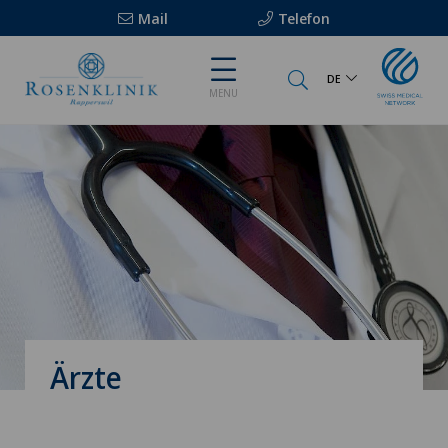
Mail
Telefon
DE
MENU
Ärzte