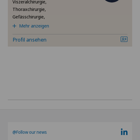
Viszeralchirurgie,
Thoraxchirurgie,
Schultergelenkarthrose
Gefässchirurgie,
Mehr anzeigen
Schulterimpingement
Profil ansehen
Schulterluxation
Schulterprothese
Sportmedizin
Sprunggelenksarthrose
Ultraschall
Urologie
@Follow our news