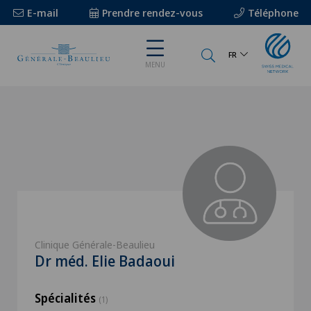
E-mail
Prendre rendez-vous
Téléphone
FR
MENU
Clinique Générale-Beaulieu
Dr méd. Elie Badaoui
Spécialités
(1)