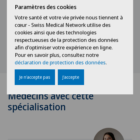
(HUG, CHUV)
Paramètres des cookies
Votre santé et votre vie privée nous tiennent à
2005 - 2011
cœur - Swiss Medical Network utilise des
Interne et Cheffe de clinique en médecine
cookies ainsi que des technologies
interne (La Tour, HUG)
respectueuses de la protection des données
afin d'optimiser votre expérience en ligne.
Pour en savoir plus, consultez notre
déclaration de protection des données
.
Je n'accepte pas
J'accepte
Médecins avec cette
spécialisation