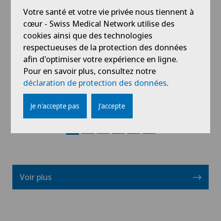
Dr méd. Alexandra Ambrosetti
Votre santé et votre vie privée nous tiennent à
cœur - Swiss Medical Network utilise des
Spécialisation
cookies ainsi que des technologies
Gynécologie,
respectueuses de la protection des données
Obstétrique
afin d'optimiser votre expérience en ligne.
Pour en savoir plus, consultez notre
déclaration de protection des données
.
Voir profil
Je n'accepte pas
J'accepte
Voir plus