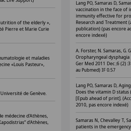
ac Life Support)
Lang PO, Samaras D, Samara
vaccination in the face of
immunity effective for pro
Research and Treatment (a
trition of the elderly »,
publication) (pas encore 
té Pierre et Marie Curie
encore indexé)
A. Forster, N. Samaras, G. 
Oropharyngeal dysphagia in
humatologie et maladies
Ger Med 2011 Dec ;6 (2) :
cine «Louis Pasteur»,
au Pubmed) IF 0.57
Lang PO, Samaras D, Aging 
Does the vitamin D status
l'Université de Genève.
[Epub ahead of print]. (A
2010, pas encore indexé)
de médecine d'Athènes,
Samaras N, Chevalley T, S
Kapodistrias” d'Athènes,
patients in the emergency