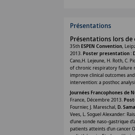
Présentations
Présentations lors de
35th
ESPEN Convention
, Lei
2013.
Poster presentation
:
Cano,H. Lejeune, H. Roth, C. P
of chronic respiratory failur
improve clinical outcomes and 
intervention: a posthoc analys
Journées Francophones de N
France, Décembre 2013.
Post
Fournier, J. Mareschal,
D. Sam
Vees, L. Soguel Alexander: Rai
d’une sonde naso-gastrique d’
patients atteints d’un cancer 