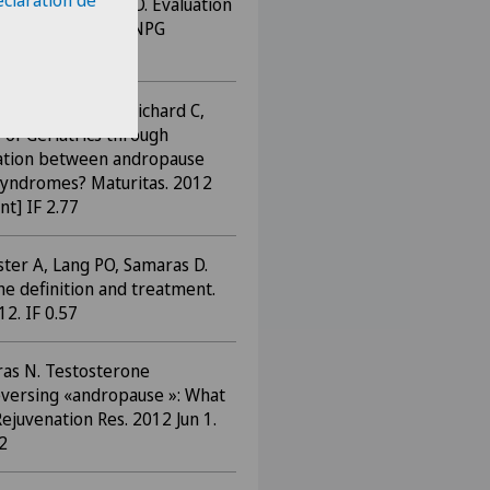
éclaration de
ridis G, Samaras D. Evaluation
de la déglutition. NPG
tion). (pas d’IF)
 PO, Forster A, Pichard C,
 of Geriatrics through
lation between andropause
syndromes? Maturitas. 2012
nt] IF 2.77
ster A, Lang PO, Samaras D.
he definition and treatment.
2. IF 0.57
ras N. Testosterone
eversing «andropause »: What
Rejuvenation Res. 2012 Jun 1.
2