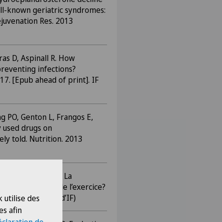
ell-known geriatric syndromes:
ejuvenation Res. 2013
as D, Aspinall R. How
preventing infections?
7. [Epub ahead of print]. IF
g PO, Genton L, Frangos E,
y used drugs on
ely told. Nutrition. 2013
gos E, Samaras D. La
Quel est le rôle de l’exercice?
blication). (pas d’IF)
 utilise des
es afin