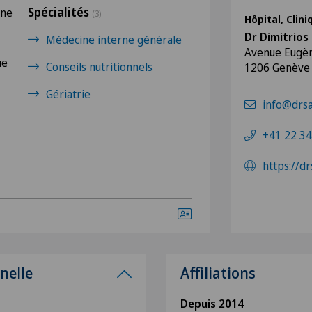
Spécialités
rne
(3)
Hôpital, Clin
Dr Dimitrios
Médecine interne générale
Avenue Eugèn
ue
Conseils nutritionnels
1206 Genève
Gériatrie
info@drs
+41 22 34
https://d
nelle
Affiliations
Depuis 2014