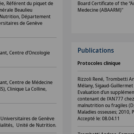
e, Référent du piquet de
Board Certificate of the “
nérale Beaulieu
Medecine (ABAARM)"
 Nutrition, Département
ersitaires de Genève
Publications
tant,
Centre d’Oncologie
Protocoles clinique
Rizzoli René, Trombetti A
tant, Centre de Médecine
Mélany, Sigaud-Guillerme
S), Clinique La Colline,
Evaluation d'un supplément
contenant de l'AN777 chez
malnutrition ou fragiles (D
Maladies osseuses; 2010, 
 Universitaires de Genève
Accepté le: 08.04.11
lités, Unité de Nutrition.