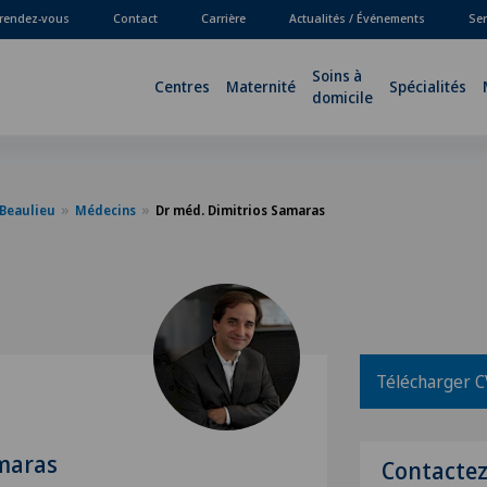
 rendez-vous
Contact
Carrière
Actualités / Événements
Ser
Soins à
Centres
Maternité
Spécialités
domicile
-Beaulieu
Médecins
Dr méd. Dimitrios Samaras
Télécharger C
amaras
Contacte