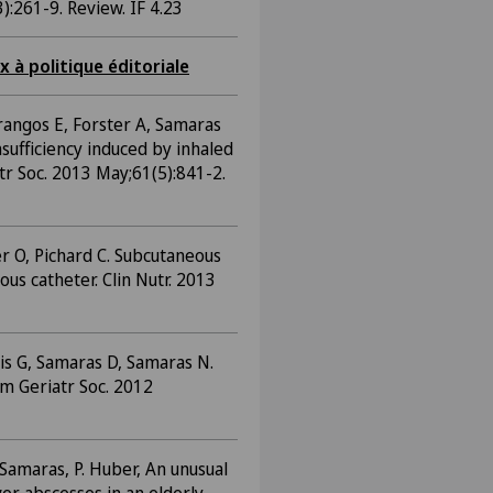
:261-9. Review. IF 4.23
 à politique éditoriale
rangos E, Forster A, Samaras
nsufficiency induced by inhaled
atr Soc. 2013 May;61(5):841-2.
r O, Pichard C. Subcutaneous
ous catheter. Clin Nutr. 2013
dis G, Samaras D, Samaras N.
Am Geriatr Soc. 2012
 Samaras, P. Huber, An unusual