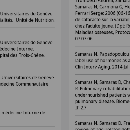
Trombetti Andrea, Samaras
Samaras N, Carmona G, He
Ferrari Serge; 2006 (06-16
 Universitaires de Genève
de cataracte sur la variab
lités, Unité de Nutrition.
chez l'adulte jeune. (Dpt: R
Maladies osseuses, Protoc
07.07.06
 Universitaires de Genève
decine Interne,
Samaras N, Papadopoulou 
ôpital des Trois-Chêne.
label use of hormones as a
Clin Interv Aging. 2014 Jul
 Universitaires de Genève
Samaras N, Samaras D, Cha
édecine Communautaire,
R. Pulmonary rehabilitatio
undernourished patients w
pulmonary disease. Biomed
IF 2.7
e médecine Interne de
Samaras N, Samaras D, Fran
review of age-related de