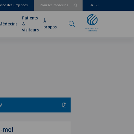
vice des urgences
Pour les médecins
FR
Patients
À
Médecins
&
propos
visiteurs
V
z-moi