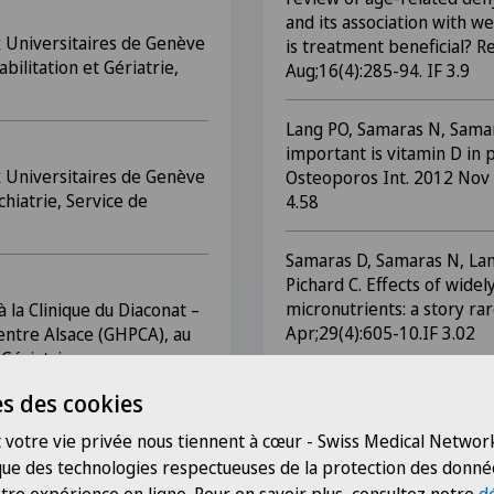
and its association with w
 Universitaires de Genève
is treatment beneficial? R
ilitation et Gériatrie,
Aug;16(4):285-94. IF 3.9
Lang PO, Samaras N, Samar
important is vitamin D in 
 Universitaires de Genève
Osteoporos Int. 2012 Nov 1
iatrie, Service de
4.58
Samaras D, Samaras N, Lan
Pichard C. Effects of widel
micronutrients: a story rar
à la Clinique du Diaconat –
Apr;29(4):605-10.IF 3.02
entre Alsace (GHPCA), au
Gériatrie.
Samaras N, Forster A, Fran
s des cookies
prévention de la démence. 
NPG (accepté, en voie de pu
 votre vie privée nous tiennent à cœur - Swiss Medical Network
 que des technologies respectueuses de la protection des donné