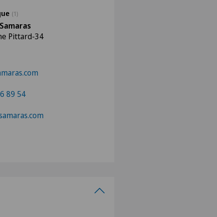
ique
(1)
 Samaras
e Pittard-34
amaras.com
6 89 54
rsamaras.com