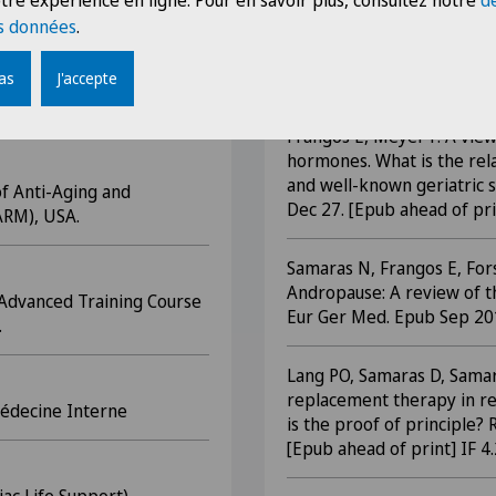
tre expérience en ligne. Pour en savoir plus, consultez notre
d
Forster A, Samaras N, Nota
overy after surgery ».
s données
.
et dépistage des troubles 
(accepté, en voie de publica
pas
J'accepte
e en Gériatrie.
Samaras N, Samaras D, Lang
Frangos E, Meyer P. A view
hormones. What is the re
and well-known geriatric 
f Anti-Aging and
Dec 27. [Epub ahead of pri
ARM), USA.
Samaras N, Frangos E, For
Andropause: A review of t
 Advanced Training Course
Eur Ger Med. Epub Sep 201
.
Lang PO, Samaras D, Sama
replacement therapy in r
Médecine Interne
is the proof of principle? 
[Epub ahead of print] IF 4.