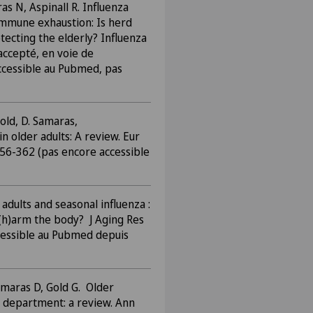
s N, Aspinall R. Influenza
 immune exhaustion: Is herd
tecting the elderly? Influenza
ccepté, en voie de
accessible au Pubmed, pas
Gold, D. Samaras,
 older adults: A review. Eur
356-362 (pas encore accessible
adults and seasonal influenza :
 (h)arm the body? J Aging Res
ccessible au Pubmed depuis
amaras D, Gold G. Older
 department: a review. Ann