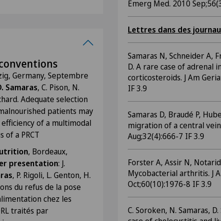
Emerg Med. 2010 Sep;56(3)
Lettres dans des journaux
Samaras N, Schneider A, F
 conventions
D. A rare case of adrenal i
pzig, Germany, Septembre
corticosteroids. J Am Geri
D. Samaras
, C. Pison, N.
IF 3.9
ichard. Adequate selection
e malnourished patients may
Samaras D, Braudé P, Hube
efficiency of a multimodal
migration of a central vein
is of a PRCT
Aug;32(4):666-7 IF 3.9
utrition
, Bordeaux,
Forster A, Assir N, Notari
er presentation
: J.
Mycobacterial arthritis. J 
aras
, P. Rigoli, L. Genton, H.
Oct;60(10):1976-8 IF 3.9
sons du refus de la pose
alimentation chez les
C. Soroken, N. Samaras, D.
ORL traités par