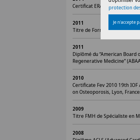
d'optimiser vo
Certificat ERAS « Enhanced rec
protection de
Je n'accepte 
2011
Titre de Formation approfondi
2011
Diplômé du “American Board o
Regenerative Medicine” (ABA
2010
Certificate Fev 2010 19th IOF
on Osteoporosis, Lyon, France
2009
Titre FMH de Spécialiste en 
2008