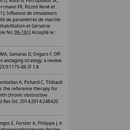
 D, Rossi G, Petropoulos IK,
rrmann FR, Rizzoli René et
1); Influence de simulateurs
ilité de paramètres de marche
éhabilitation et Gériatrie
ole No:
06-161
) Accepté le :
MA, Samaras D, Ongaro F. Off-
n antiaging strategy: a review.
 23;9:1175-86 IF 1.8
mbellan A, Pichard C, Thibault
n: the reference therapy for
ith chronic obstructive
 Res Int. 2014;2014:248420.
gos E, Forster A, Philippe J. A
hydroepiandrosterone decline