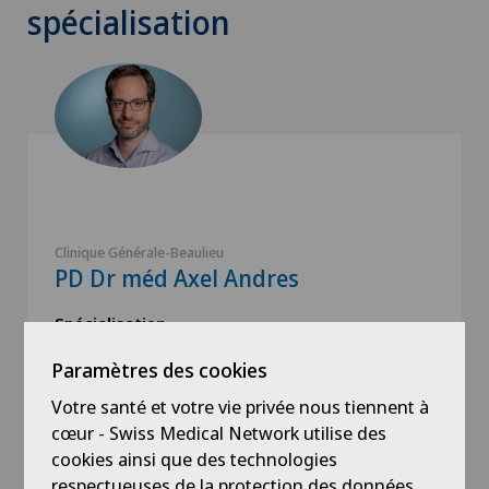
spécialisation
Clinique Générale-Beaulieu
PD Dr méd Axel Andres
Spécialisation
Chirurgie générale,
Paramètres des cookies
Chirurgie viscérale,
Chirurgie biliaire,
Votre santé et votre vie privée nous tiennent à
cœur - Swiss Medical Network utilise des
Voir plus
cookies ainsi que des technologies
respectueuses de la protection des données