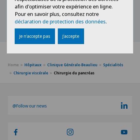
afin d'optimiser votre expérience en ligne.
Pour en savoir plus, consultez notre
déclaration de protection des données
.
Voir profil
Je n'accepte pas
J'accepte
Home
Hôpitaux
Clinique Générale-Beaulieu
Spécialités
Chirurgie viscérale
Chirurgie du pancréas
@Follow our news