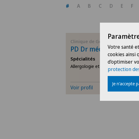
#
A
B
C
D
E
F
Paramètre
Clinique de Genolier
Votre santé et
PD Dr méd David Spoe
cookies ainsi
Spécialités
d'optimiser vo
Allergologie et immunologie
protection de
Je n'accepte 
Voir profil