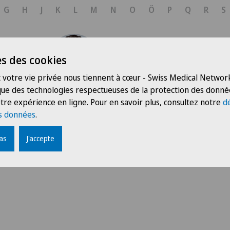
Allergologie et immunol
G
H
J
K
L
M
N
O
Ö
P
Q
R
S
Andrologie
Anesthésiologie
s des cookies
Clinique de Genolier
 votre vie privée nous tiennent à cœur - Swiss Medical Network
rl
Dr méd. Juan Olivier
Angiographie
 que des technologies respectueuses de la protection des donné
Spécialités
tre expérience en ligne. Pour en savoir plus, consultez notre
d
Allergologie et immunologie,
Angiologie
s données
.
Médecine interne générale
pas
J'accepte
Arthroscopie genou
Voir profil
Arthrose de la cheville
Arthrose de la hanche
Arthrose de l’épaule