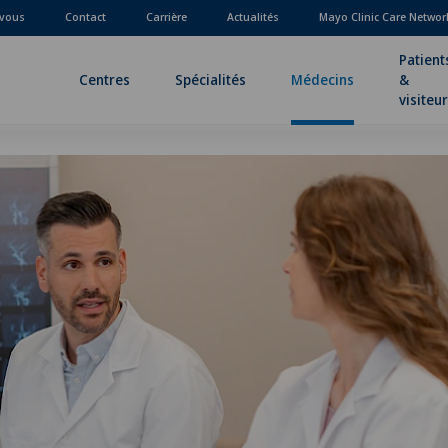
-vous
Contact
Carrière
Actualités
Mayo Clinic Care Networ
Patient
Centres
Spécialités
Médecins
&
visiteu