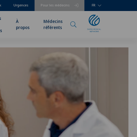
k
Urgences
Pour les médecins
FR
s
À
Médecins
propos
référents
rs