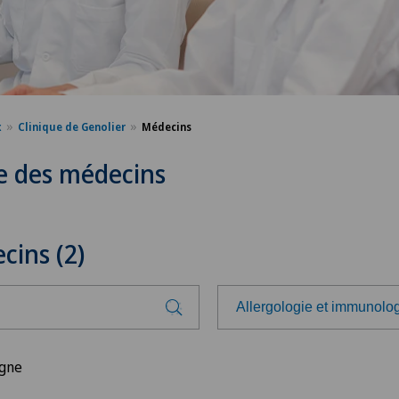
x
Clinique de Genolier
Médecins
e des médecins
cins (2)
Allergologie et immunolo
Choisissez une spécialité
igne