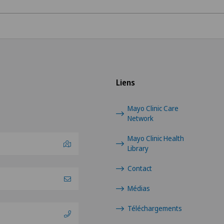
Arthrose du genou
Calcification de l’épaule
Cancer de la prostate (c
Liens
Cancer du sein
Mayo Clinic Care
Network
Cardiologie
Mayo Clinic Health
Library
Cardiologie intervention
Contact
Cataracte
Médias
Téléchargements
Check-up