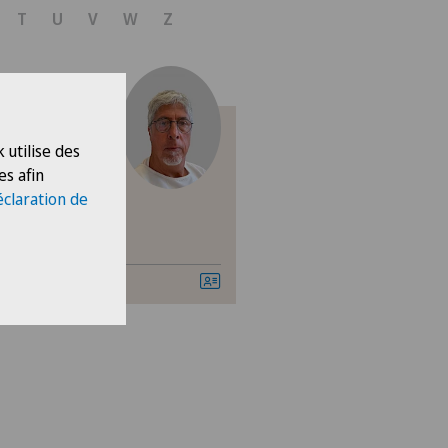
ogie
T
U
V
W
Z
 utilise des
i
es afin
éclaration de