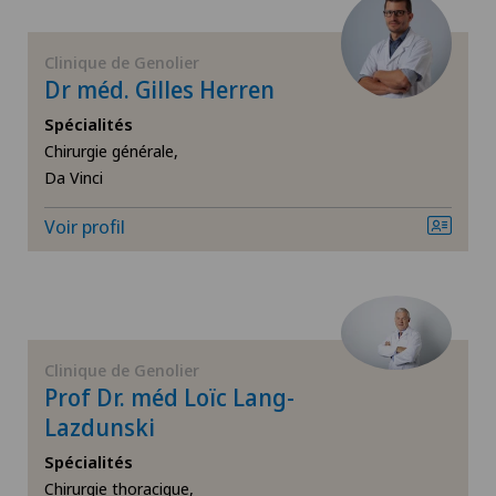
Cancer du sein
Clinique de Genolier
Cardiologie
Dr méd. Gilles Herren
Spécialités
Cardiologie interventionnelle
Chirurgie générale,
Da Vinci
Cataracte
Voir profil
Check-up
Chirurgie cervico-faciale
Clinique de Genolier
Chirurgie de la colonne vertébrale/du rachis
Prof Dr. méd Loïc Lang-
Lazdunski
Chirurgie de la hanche
Spécialités
Chirurgie thoracique,
Chirurgie de la main