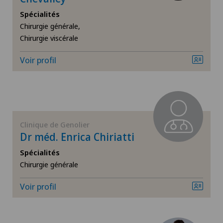
Spécialités
Angiologie
Chirurgie générale,
Chirurgie viscérale
Arthroscopie genou
Voir profil
Arthrose de la cheville
Arthrose de la hanche
Arthrose de l’épaule
Clinique de Genolier
Dr méd. Enrica Chiriatti
Arthrose du genou
Spécialités
Chirurgie générale
Calcification de l’épaule
Voir profil
Cancer de la prostate (carcinome de la prostate)