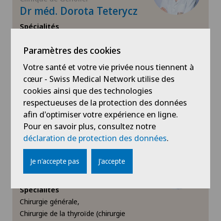
Dr méd. Dorota Teterycz
Chirurgie orthopédique
Spécialités
Chirurgie générale,
Chirurgie plastique
Paramètres des cookies
Chirurgie viscérale,
Chirurgie veineuse,
Votre santé et votre vie privée nous tiennent à
Chirurgie thoracique
Voir plus
cœur - Swiss Medical Network utilise des
cookies ainsi que des technologies
Voir profil
Chirurgie vasculaire
respectueuses de la protection des données
afin d'optimiser votre expérience en ligne.
Chirurgie veineuse
Pour en savoir plus, consultez notre
déclaration de protection des données
.
Chirurgie viscérale
Je n'accepte pas
J'accepte
Clinique de Genolier
Dr méd. Jordi Vidal Fortuny
Coloproctologie
Spécialités
Chirurgie générale,
Consultations ophtalmologiques
Chirurgie de la thyroïde (chirurgie