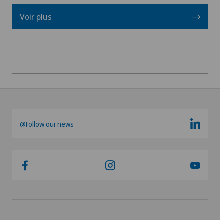
Echographie
Voir plus
Endocrinologie
Épaule gelée
Gastroentérologie et hépatologie
Gériatrie
@Follow our news
Glaucome
Gynécologie
Hallux valgus
Hématologie