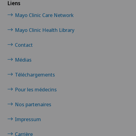
Liens
Hernie discale cervicale
Mayo Clinic Care Network
Hernie discale lombaire
Mayo Clinic Health Library
Contact
Hernie discale thoracique
Médias
Infectiologie
Téléchargements
IRM
Pour les médecins
Luxation de l’épaule
Nos partenaires
Maladie de Parkinson
Impressum
Maladies des reins et des voies urinaires
Carrière