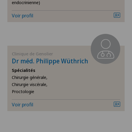
endocrinienne)
Da Vinci
Voir profil
Déchirure des ligaments
Déchirure du talon d’Achille
Clinique de Genolier
Densitométrie
Dr méd. Philippe Wüthrich
Dermatologie & Vénéréologie
Spécialités
Chirurgie générale,
Chirurgie viscérale,
Diabétologie
Proctologie
Douleurs au talon
Voir profil
Dysfonctionnement érectile