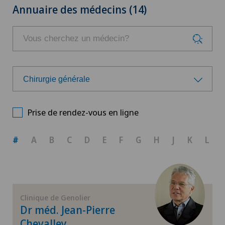
Annuaire des médecins (14)
Chirurgie générale
Choisissez une spécialité
Prise de rendez-vous en ligne
Allergologie et immunologie
#
A
B
C
D
E
F
G
H
J
K
L
Andrologie
Anesthésiologie
Clinique de Genolier
Dr méd. Jean-Pierre
Angiographie
Chevalley