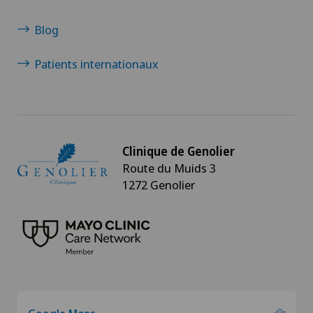
Maladies rétiniennes et maculaires
Blog
Mammographie
Patients internationaux
Médecine du sport
Médecine esthétique
Clinique de Genolier
Route du Muids 3
Médecine interne générale
1272 Genolier
Médecine nucléaire
Médecine physique et réadaptation
Myélopathie spondylotique cervicale