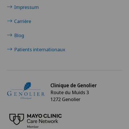
Impressum
Maladies rétiniennes et maculaires
Carrière
Mammographie
Blog
Médecine du sport
Patients internationaux
Médecine esthétique
Médecine interne générale
Clinique de Genolier
Médecine nucléaire
Route du Muids 3
1272 Genolier
Médecine physique et réadaptation
Myélopathie spondylotique cervicale