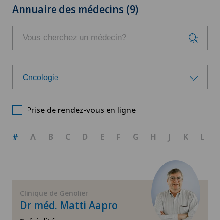
Annuaire des médecins (9)
Oncologie
Choisissez une spécialité
Prise de rendez-vous en ligne
Allergologie et immunologie
#
A
B
C
D
E
F
G
H
J
K
L
Andrologie
Anesthésiologie
Clinique de Genolier
Dr méd. Matti Aapro
Angiographie