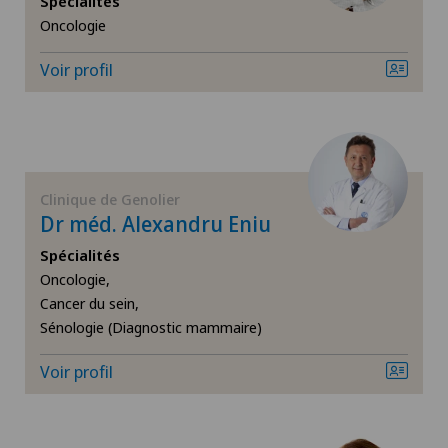
Spécialités
Oncologie
Angiologie
Voir profil
Arthroscopie genou
Arthrose de la cheville
Arthrose de la hanche
Clinique de Genolier
Dr méd. Alexandru Eniu
Arthrose de l’épaule
Spécialités
Oncologie,
Arthrose du genou
Cancer du sein,
Sénologie (Diagnostic mammaire)
Calcification de l’épaule
Voir profil
Cancer de la prostate (carcinome de la prostate)