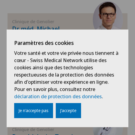
Chirurgie orthopédique
Clinique de Genolier
Chirurgie plastique
Dr méd. Michael
Montemurro
Paramètres des cookies
Chirurgie thoracique
Spécialités
Votre santé et votre vie privée nous tiennent à
Hématologie,
cœur - Swiss Medical Network utilise des
Chirurgie vasculaire
Médecine interne générale,
cookies ainsi que des technologies
Oncologie,
respectueuses de la protection des données
Chirurgie veineuse
Voir plus
afin d'optimiser votre expérience en ligne.
Pour en savoir plus, consultez notre
Voir profil
Chirurgie viscérale
déclaration de protection des données
.
Coloproctologie
Je n'accepte pas
J'accepte
Consultations ophtalmologiques
Clinique de Genolier