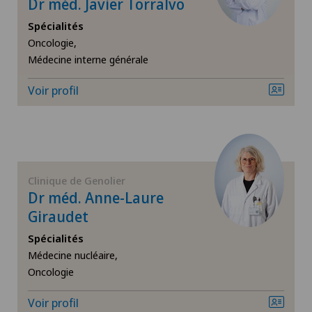
Dr méd. Javier Torralvo
Da Vinci
Spécialités
Oncologie,
Déchirure des ligaments
Médecine interne générale
Voir profil
Déchirure du talon d’Achille
Densitométrie
Dermatologie & Vénéréologie
Clinique de Genolier
Dr méd. Anne-Laure
Diabétologie
Giraudet
Spécialités
Douleurs au talon
Médecine nucléaire,
Oncologie
Dysfonctionnement érectile
Voir profil