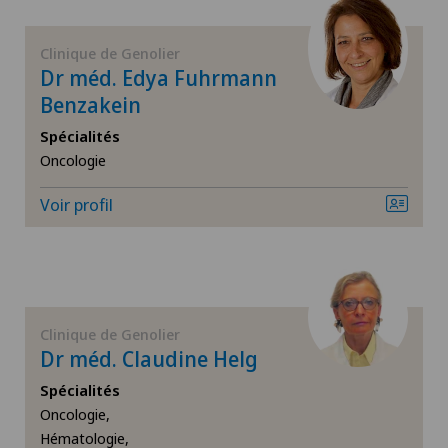
Cancer du sein
Clinique de Genolier
Cardiologie
Dr méd. Edya Fuhrmann
Benzakein
Cardiologie interventionnelle
Spécialités
Oncologie
Cataracte
Voir profil
Check-up
Chirurgie cervico-faciale
Clinique de Genolier
Chirurgie de la colonne vertébrale/du rachis
Dr méd. Claudine Helg
Spécialités
Chirurgie de la hanche
Oncologie,
Hématologie,
Chirurgie de la main