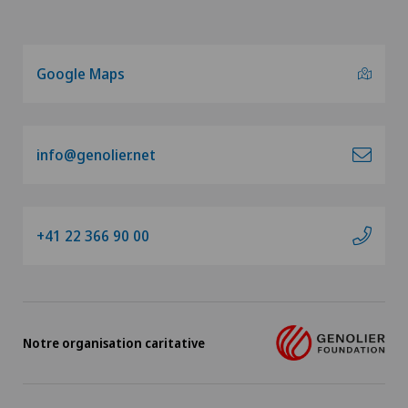
Néphrologie
Neurochirurgie
Google Maps
Neurologie
info@genolier.net
Névrome de Morton
Obésité et Surpoids
+41 22 366 90 00
Obstétrique
Onco-hématologie
Notre organisation caritative
Oncologie
Oncologie médicale