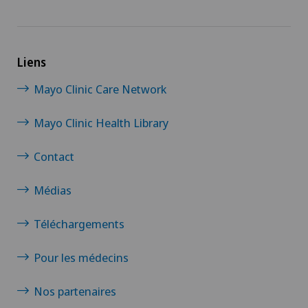
Hernie discale cervicale
Liens
Hernie discale lombaire
Mayo Clinic Care Network
Hernie discale thoracique
Mayo Clinic Health Library
Infectiologie
Contact
IRM
Médias
Luxation de l’épaule
Téléchargements
Maladie de Parkinson
Pour les médecins
Maladies des reins et des voies urinaires
Nos partenaires