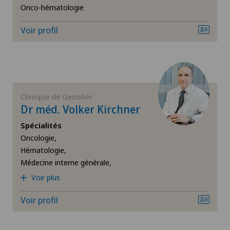
Onco-hématologie
Chirurgie de la thyroïde (chirurgie endocrinienne)
Voir profil
Chirurgie de l’épaule
Chirurgie du côlon
Clinique de Genolier
Dr méd. Volker Kirchner
Chirurgie du coude
Spécialités
Oncologie,
Chirurgie du genou
Hématologie,
Médecine interne générale,
Chirurgie du pied/de la cheville
Voir plus
Chirurgie générale
Voir profil
Chirurgie orale