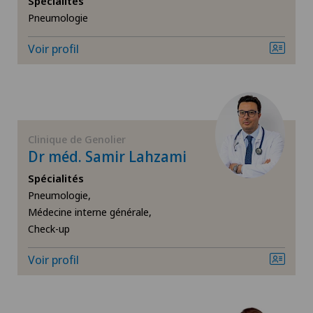
Spécialités
Pneumologie
Angiologie
Voir profil
Arthroscopie genou
Arthrose de la cheville
Arthrose de la hanche
Clinique de Genolier
Dr méd. Samir Lahzami
Arthrose de l’épaule
Spécialités
Pneumologie,
Arthrose du genou
Médecine interne générale,
Check-up
Calcification de l’épaule
Voir profil
Cancer de la prostate (carcinome de la prostate)