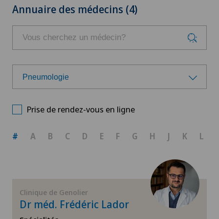
Annuaire des médecins (4)
Pneumologie
Choisissez une spécialité
Prise de rendez-vous en ligne
Allergologie et immunologie
#
A
B
C
D
E
F
G
H
J
K
L
Andrologie
Anesthésiologie
Clinique de Genolier
Dr méd. Frédéric Lador
Angiographie