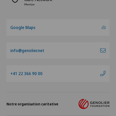
Echographie
Endocrinologie
Google Maps
Épaule gelée
Gastroentérologie et hépatologie
info@genolier.net
Gériatrie
Glaucome
+41 22 366 90 00
Gynécologie
Hallux valgus
Notre organisation caritative
Hématologie