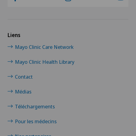
Chirurgie orthopédique
Chirurgie plastique
Liens
Chirurgie thoracique
Mayo Clinic Care Network
Chirurgie vasculaire
Mayo Clinic Health Library
Contact
Chirurgie veineuse
Médias
Chirurgie viscérale
Téléchargements
Coloproctologie
Pour les médecins
Consultations ophtalmologiques