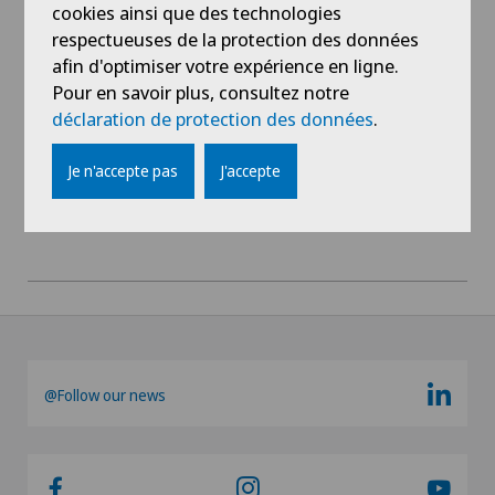
cookies ainsi que des technologies
Médecine interne générale
respectueuses de la protection des données
Chirurgie de la thyroïde (chirurgie endocrinienne)
afin d'optimiser votre expérience en ligne.
Voir profil
Pour en savoir plus, consultez notre
déclaration de protection des données
.
Chirurgie de l’épaule
Je n'accepte pas
J'accepte
Chirurgie du côlon
Chirurgie du coude
Chirurgie du genou
Chirurgie du pied/de la cheville
@Follow our news
Chirurgie générale
Chirurgie orale