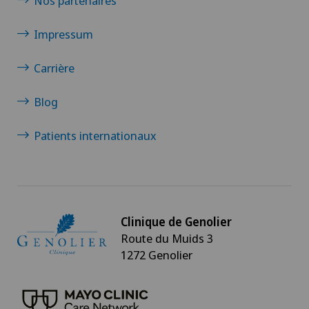
Nos partenaires
Da Vinci
Impressum
Déchirure des ligaments
Carrière
Déchirure du talon d’Achille
Blog
Densitométrie
Patients internationaux
Dermatologie & Vénéréologie
Diabétologie
Clinique de Genolier
Route du Muids 3
Douleurs au talon
1272 Genolier
Dysfonctionnement érectile