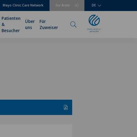
Mayo Clinic Care Network
Für Ärzte
DE
Patienten
Über
Für
&
uns
Zuweiser
Besucher