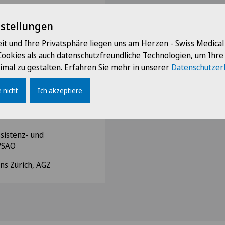
nstellungen
it und Ihre Privatsphäre liegen uns am Herzen - Swiss Medica
endarmliga Schweiz
Cookies als auch datenschutzfreundliche Technologien, um Ihr
imal zu gestalten. Erfahren Sie mehr in unserer
Datenschutzer
 für Gastroenterologie,
 nicht
Ich akzeptiere
für Ultraschall in der
sistenz- und
 VSAO
ons Zürich, AGZ