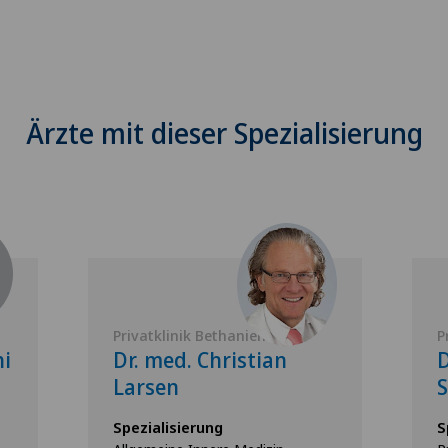
Ärzte mit dieser Spezialisierung
Privatklinik Bethanien
P
ni
Dr. med. Christian
D
Larsen
S
Spezialisierung
S