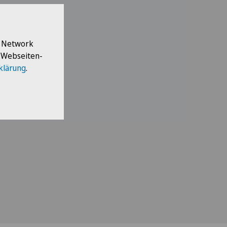
l Network
e Webseiten-
klärung
.