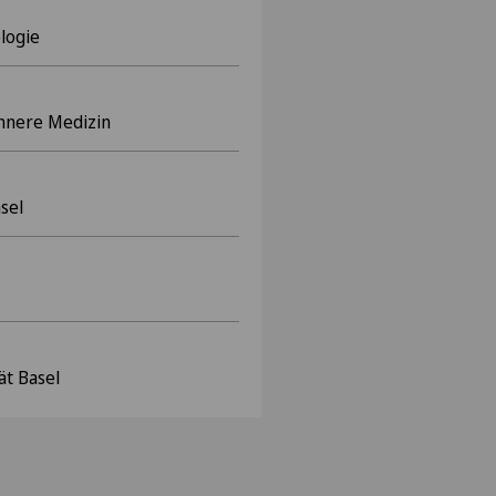
logie
Innere Medizin
asel
ät Basel