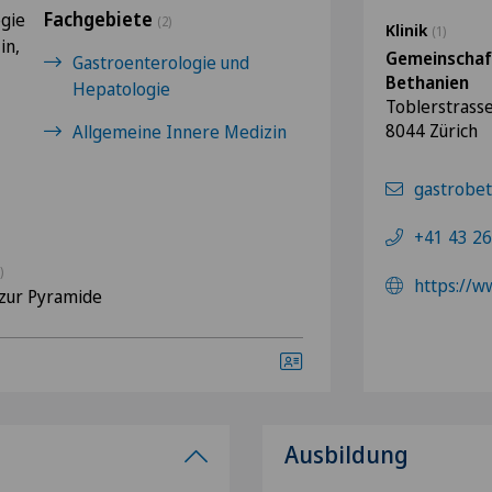
Fachgebiete
ogie
(2)
Klinik
(1)
in,
Gemeinschaf
Gastroenterologie und
Bethanien
Hepatologie
Toblerstrass
8044 Zürich
Allgemeine Innere Medizin
gastrobe
+41 43 26
)
https://w
zur Pyramide
Ausbildung