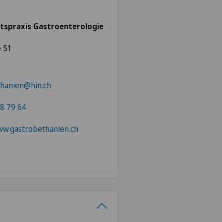
tspraxis Gastroenterologie
e 51
thanien@hin.ch
8 79 64
ww.gastrobethanien.ch