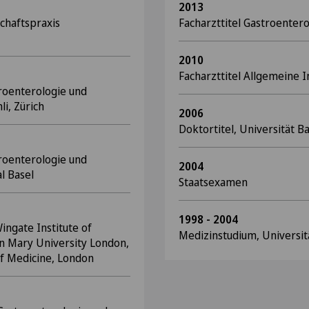
2013
schaftspraxis
Facharzttitel Gastroentero
2010
Facharzttitel Allgemeine 
roenterologie und
li, Zürich
2006
Doktortitel, Universität B
roenterologie und
2004
l Basel
Staatsexamen
1998 - 2004
Wingate Institute of
Medizinstudium, Universit
n Mary University London,
of Medicine, London