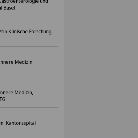
 Gastroenterologie und
al Basel
tin Klinische Forschung,
 Innere Medizin,
Innere Medizin,
 TG
in, Kantonsspital