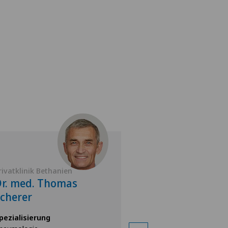
rivatklinik Bethanien
Privatklinik Bethan
r. med. Thomas
Dr. med. Boris
cherer
Hübenthal
pezialisierung
Spezialisierung