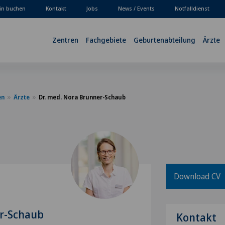
in buchen
Kontakt
Jobs
News / Events
Notfalldienst
Zentren
Fachgebiete
Geburtenabteilung
Ärzte
en
Ärzte
Dr. med. Nora Brunner-Schaub
Download CV
er-Schaub
Kontakt