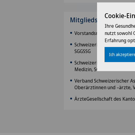
Cookie-Ei
Mitgliedschaften
Ihre Gesundhe
Vorstandsmitglied der Mag
nutzt sowohl 
Erfahrung opt
Schweizerische Gesellschaft
SGGSSG
Ich akzeptiere
Schweizerische Gesellschaft 
Medizin, SGUM
Verband Schweizerischer As
Oberärztinnen und –ärzte,
ÄrzteGesellschaft des Kant