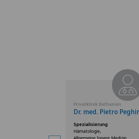
 Bethanien
Privatklinik Bethanien
ed. Gabor
Dr. med. Pietro Peghi
Spezialisierung
Hämatologie,
rung
Allgemeine Innere Medizin