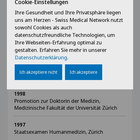
Cookie-Einstellungen
Privatklinik Bethanien
Ihre Gesundheit und Ihre Privatsphäre liegen
Hausbesuche unter bestimmten Umständen
uns am Herzen - Swiss Medical Network nutzt
möglich
sowohl Cookies als auch
datenschutzfreundliche Technologien, um
Ihre Webseiten-Erfahrung optimal zu
gestalten. Erfahren Sie mehr in unserer
Ausbildung
Datenschutzerklärung
.
2006
Ich akzeptiere nicht
Ich akzeptiere
Facharzttitel Allgemeine Innere Medizin
1998
Promotion zur Doktorin der Medizin,
Medizinische Fakultät der Universität Zürich
1997
Staatsexamen Humanmedizin, Zürich