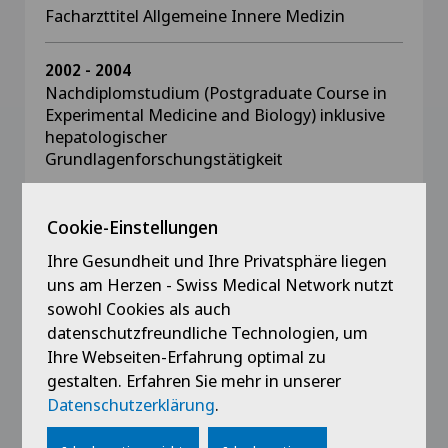
Facharzttitel Allgemeine Innere Medizin
2002 - 2004
Nachdiplomstudium (Postgraduate Course in
Experimental Medicine and Biology) inklusive
hepatologischer
Grundlagenforschungstätigkeit
2002
Cookie-Einstellungen
Promotion zum Doktor der Medizin, Universität
Zürich
Ihre Gesundheit und Ihre Privatsphäre liegen
uns am Herzen - Swiss Medical Network nutzt
sowohl Cookies als auch
1995 - 2001
datenschutzfreundliche Technologien, um
Medizinstudium, Universität Zürich
Ihre Webseiten-Erfahrung optimal zu
gestalten. Erfahren Sie mehr in unserer
Datenschutzerklärung
.