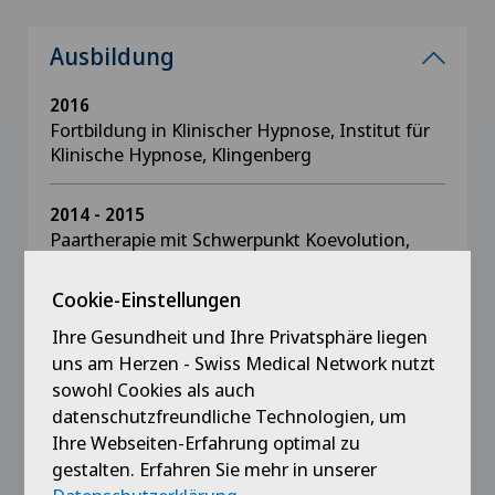
Ausbildung
2016
Fortbildung in Klinischer Hypnose, Institut für
Klinische Hypnose, Klingenberg
2014 - 2015
Paartherapie mit Schwerpunkt Koevolution,
Institut für Ökologisch-systemische Therapie,
Zürich
Cookie-Einstellungen
Ihre Gesundheit und Ihre Privatsphäre liegen
2011
uns am Herzen - Swiss Medical Network nutzt
Ausbildung Trainerin Kontrolliertes Trinken (kT)
sowohl Cookies als auch
und Kontrolle im selbstbestimmten
datenschutzfreundliche Technologien, um
Substanzkonsum (KISS), GK Quest Akademie,
Ihre Webseiten-Erfahrung optimal zu
Heidelberg, Deutschland
gestalten. Erfahren Sie mehr in unserer