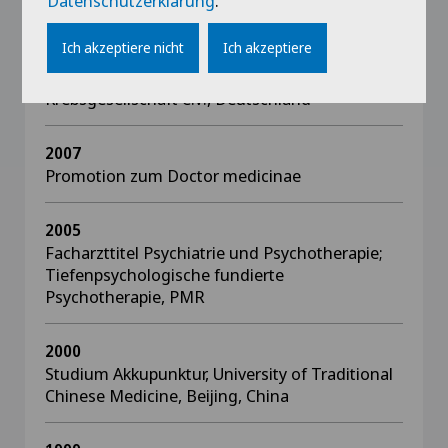
Datenschutzerklärung
.
2010
Weiterbildung Psychosoziale Onkologie (WPO),
Ich akzeptiere nicht
Ich akzeptiere
Hamburg, Zertifikat Weiterbildung
Psychosoziale Onkologie der Deutschen
Krebsgesellschaft e.V., Deutschland
2007
Promotion zum Doctor medicinae
2005
Facharzttitel Psychiatrie und Psychotherapie;
Tiefenpsychologische fundierte
Psychotherapie, PMR
2000
Studium Akkupunktur, University of Traditional
Chinese Medicine, Beijing, China