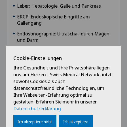
Leber: Hepatologie, Galle und Pankreas
ERCP: Endoskopische Eingriffe am
Gallengang
Endosonographie: Ultraschall durch Magen
und Darm
Cookie-Einstellungen
Ihre Gesundheit und Ihre Privatsphäre liegen
Ausbildung
uns am Herzen - Swiss Medical Network nutzt
sowohl Cookies als auch
2012
datenschutzfreundliche Technologien, um
Schwerpunkt Hepatologie
Ihre Webseiten-Erfahrung optimal zu
gestalten. Erfahren Sie mehr in unserer
2011
Datenschutzerklärung
.
Sachkunde für dosisint. Untersuchungen und
therapeutische Eingriffe in der
Ich akzeptiere nicht
Ich akzeptiere
Gastroenterologie