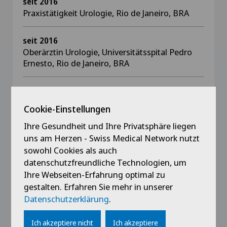
seit 2016
Praxistätigkeit Urologie, Rio de Janeiro, BRA
seit 2016
Oberärztin Urologie, Universitätsspital Pedro
Ernesto, Rio de Janeiro, BRA
seit 2015
Weiterbildung Nierentransplantation,
Cookie-Einstellungen
Universitätsspital Pedro Ernesto, Rio de Janeiro,
BRA
Ihre Gesundheit und Ihre Privatsphäre liegen
uns am Herzen - Swiss Medical Network nutzt
sowohl Cookies als auch
2023 - 2024
datenschutzfreundliche Technologien, um
Oberärztin Neuro-Urologie, Kantonsspital
Aarau
Ihre Webseiten-Erfahrung optimal zu
gestalten. Erfahren Sie mehr in unserer
Datenschutzerklärung
.
2020 - 2022
Spitalärztin Neuro-Urologie, Universitätsklinik
Ich akzeptiere nicht
Ich akzeptiere
Balgrist, Zürich