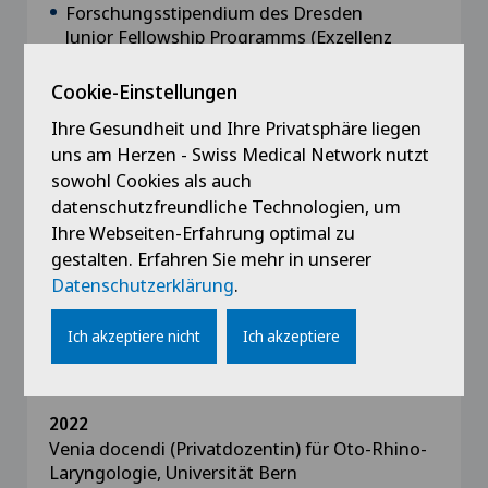
Forschungsstipendium des Dresden
Junior Fellowship Programms (Exzellenz
Initiative, Technische Universität Dresden)
2016/17
Cookie-Einstellungen
Stipendium der AG Olfaktologie/Gustologie
Ihre Gesundheit und Ihre Privatsphäre liegen
der Deutschen Gesellschaft für Hals-Nasen-
uns am Herzen - Swiss Medical Network nutzt
Ohrenheilkunde (2015)
sowohl Cookies als auch
datenschutzfreundliche Technologien, um
Ihre Webseiten-Erfahrung optimal zu
gestalten. Erfahren Sie mehr in unserer
Datenschutzerklärung
.
Ausbildung
Ich akzeptiere nicht
Ich akzeptiere
2023
Schwerpunkt Hals- und Gesichtschirurgie FMH
2022
Venia docendi (Privatdozentin) für Oto-Rhino-
Laryngologie, Universität Bern