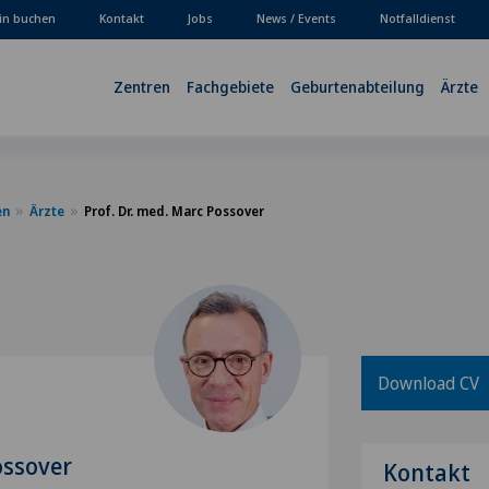
in buchen
Kontakt
Jobs
News / Events
Notfalldienst
Zentren
Fachgebiete
Geburtenabteilung
Ärzte
en
Ärzte
Prof. Dr. med. Marc Possover
Download CV
ossover
Kontakt