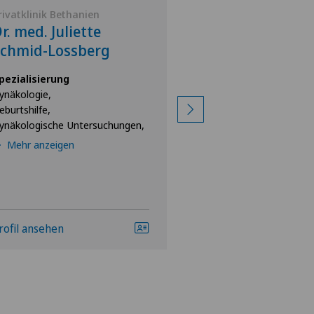
rivatklinik Bethanien
Privatklinik Bethan
r. med. Juliette
Dr. med. Alex
Schmid-Lossberg
Landolt
pezialisierung
Spezialisierung
ynäkologie,
Gynäkologie,
eburtshilfe,
Geburtshilfe
ynäkologische Untersuchungen,
Mehr anzeigen
rofil ansehen
Profil ansehen