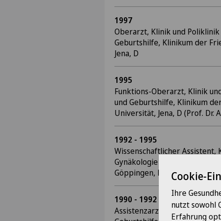
1997
Oberarzt, Klinik und Poliklini
Geburtshilfe, Klinikum der Frie
Jena, D
1995
Funktions-Oberarzt, Klinik und
und Geburtshilfe, Klinikum der
Universität, Jena, D (Prof. Dr.
1992 - 1995
Wissenschaftlicher Assistent, K
Gynäkologie und Geburtshilfe, 
Göppingen, D (Prof. Dr. med. 
Cookie-Ei
Ihre Gesundhe
1990 - 1992
nutzt sowohl 
Assistenzarzt, Klinik und Polik
Erfahrung opt