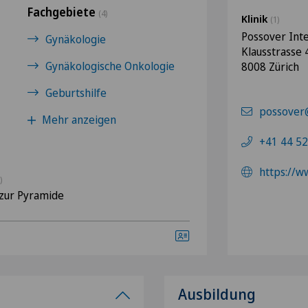
Fachgebiete
(4)
Klinik
(1)
Possover Int
Gynäkologie
Klausstrasse 
Gynäkologische Onkologie
8008 Zürich
Geburtshilfe
possover
Mehr anzeigen
+41 44 52
https://w
)
zur Pyramide
Ausbildung