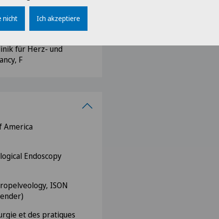
iversität Homburg/Saar, D
 nicht
Ich akzeptiere
linik für Herz- und
ancy, F
f America
ological Endoscopy
uropelveology, ISON
zender)
rgie et des pratiques