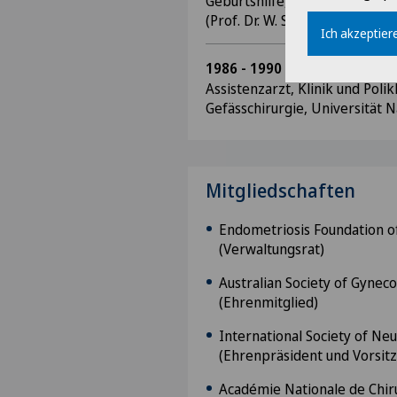
Geburtshilfe, Klinikum der Un
(Prof. Dr. W. Schmidt)
Ich akzeptiere
1986 - 1990
Assistenzarzt, Klinik und Polik
Gefässchirurgie, Universität N
Mitgliedschaften
Endometriosis Foundation o
(Verwaltungsrat)
Australian Society of Gynec
(Ehrenmitglied)
International Society of Ne
(Ehrenpräsident und Vorsit
Académie Nationale de Chiru