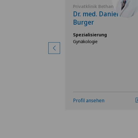
 Bethanien
Privatklinik Bethanien
ed. Alexander
Dr. med. Daniel A.
Burger
rung
Spezialisierung
Gynäkologie
hen
Profil ansehen