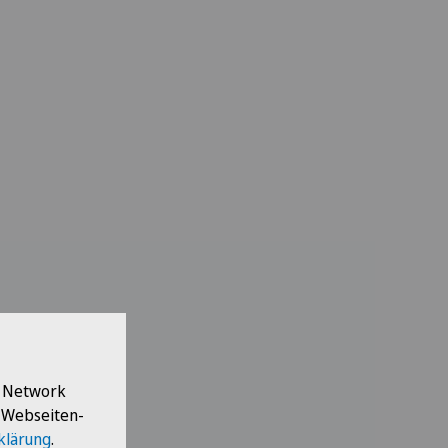
l Network
e Webseiten-
klärung
.