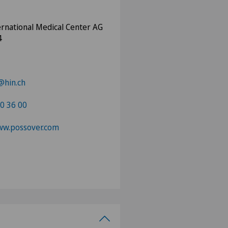
ernational Medical Center AG
4
@hin.ch
0 36 00
ww.possover.com