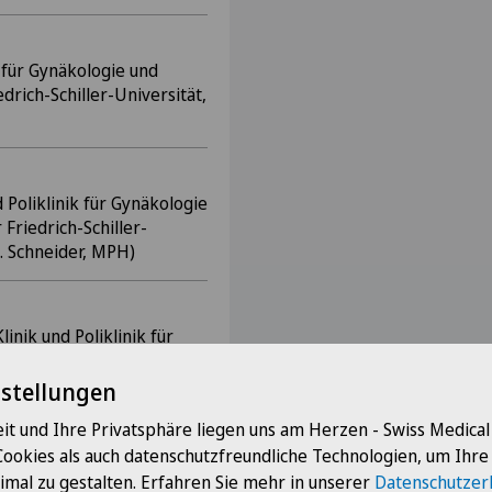
k für Gynäkologie und
drich-Schiller-Universität,
 Poliklinik für Gynäkologie
 Friedrich-Schiller-
 A. Schneider, MPH)
linik und Poliklinik für
Klinik am Eichert,
A. Hettenbach)
nstellungen
it und Ihre Privatsphäre liegen uns am Herzen - Swiss Medica
Cookies als auch datenschutzfreundliche Technologien, um Ihr
linik für Gynäkologie und
imal zu gestalten. Erfahren Sie mehr in unserer
Datenschutzer