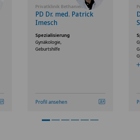
Privatklinik Bethanien
P
PD Dr. med. Patrick
D
Imesch
Spezialisierung
S
Gynäkologie,
G
Geburtshilfe
G
G
Profil ansehen
P