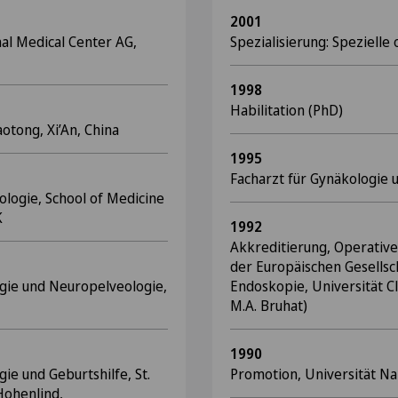
2001
nal Medical Center AG,
Spezialisierung: Speziell
1998
Habilitation (PhD)
aotong, Xi’An, China
1995
Facharzt für Gynäkologie 
ologie, School of Medicine
K
1992
Akkreditierung, Operativ
der Europäischen Gesellsc
ogie und Neuropelveologie,
Endoskopie, Universität Cl
M.A. Bruhat)
1990
ie und Geburtshilfe, St.
Promotion, Universität Na
Hohenlind,