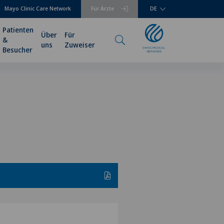
Mayo Clinic Care Network
Für Ärzte
DE
Patienten
Über
Für
&
uns
Zuweiser
Besucher