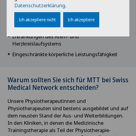
Rückenschmerzen
Datenschutzerklärung
.
Rehabilitation nach Operationen
Ich akzeptiere nicht
Ich akzeptiere
Osteoporose
Erkrankungen des Atem- und
Herzkreislaufsystems
Eingeschränkte körperliche Leistungsfähigkeit
Warum sollten Sie sich für MTT bei Swiss
Medical Network entscheiden?
Unsere Physiotherapeutinnen und
Physiotherapeuten sind bestens ausgebildet und auf
dem neusten Stand der Aus- und Weiterbildungen.
In den Kliniken, in denen die Medizinische
Trainingstherapie als Teil der Physiotherapie-