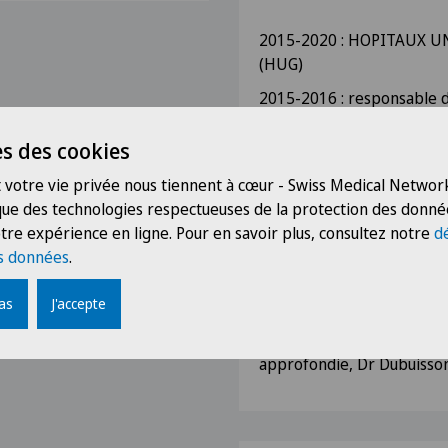
2015-2020 : HOPITAUX U
(HUG)
2015-2016 : responsable 
et obstétricales
s des cookies
2016-2017: chirurgie gyn
20%
 votre vie privée nous tiennent à cœur - Swiss Medical Network
 que des technologies respectueuses de la protection des donné
2017-2018: Obstétrique
tre expérience en ligne. Pour en savoir plus, consultez notre
d
2018: polyclinique gynécol
s données
.
2018-2020: fellowship chi
pas
J'accepte
Wenger / Dr Pluchino
2020: chef de clinique Fo
approfondie, Dr Dubuisso