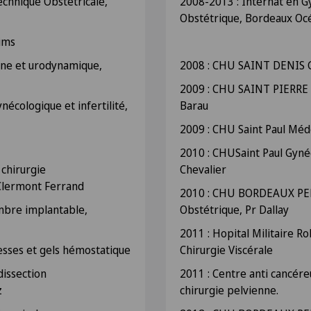
chnique Obstétricale,
2008-2013 : Internat en G
Obstétrique, Bordeaux Oc
ims
nne et urodynamique,
2008 : CHU SAINT DENIS G
2009 : CHU SAINT PIERRE 
nécologique et infertilité,
Barau
2009 : CHU Saint Paul Méd
2010 : CHUSaint Paul Gyné
 chirurgie
Chevalier
Clermont Ferrand
2010 : CHU BORDEAUX PEL
mbre implantable,
Obstétrique, Pr Dallay
2011 : Hopital Militaire 
sses et gels hémostatique
Chirurgie Viscérale
dissection
2011 : Centre anti cancér
z
chirurgie pelvienne.