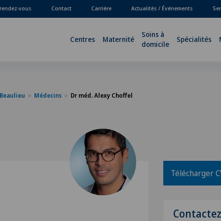
 rendez-vous
Contact
Carrière
Actualités / Événements
Ser
Soins à
Centres
Maternité
Spécialités
domicile
-Beaulieu
Médecins
Dr méd. Alexy Choffel
Télécharger C
Contacte