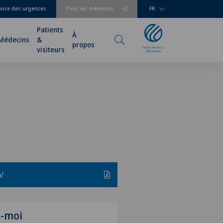
vice des urgences
Pour les médecins
FR
Patients
À
Médecins
&
propos
visiteurs
V
z-moi