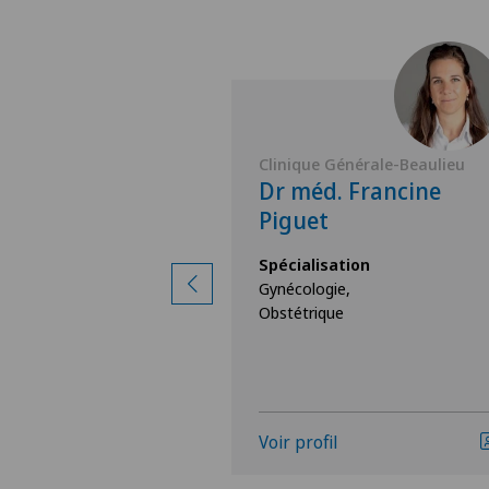
nérale-Beaulieu
Clinique Générale-Beaulieu
Ejnes
Dr méd. Francine
Piguet
ion
Spécialisation
Gynécologie,
Obstétrique
Voir profil