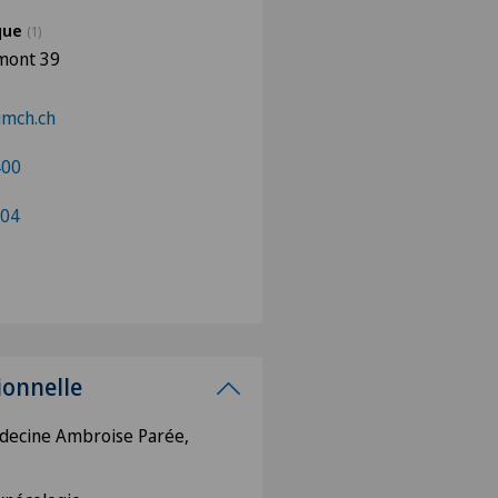
ique
(1)
mont 39
gmch.ch
400
04
ionnelle
édecine Ambroise Parée,