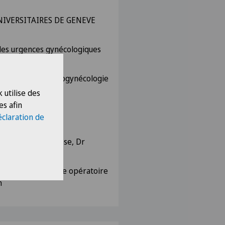
NIVERSITAIRES DE GENEVE
des urgences gynécologiques
écologique 80% urogynécologie
 utilise des
es afin
éclaration de
ogie
rurgie endométriose, Dr
rmation gynécologie opératoire
n