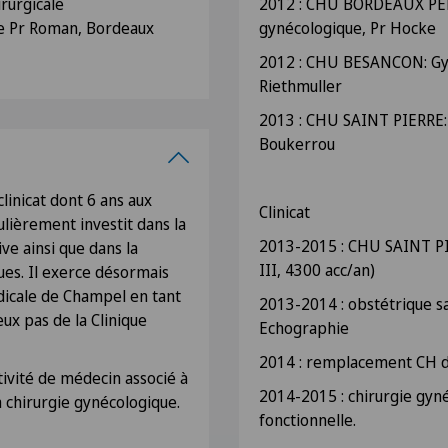
irurgicale
2012 : CHU BORDEAUX PEL
e Pr Roman, Bordeaux
gynécologique, Pr Hocke
2012 : CHU BESANCON: Gyn
Riethmuller
2013 : CHU SAINT PIERRE: 
Boukerrou
linicat dont 6 ans aux
Clinicat
ulièrement investit dans la
2013-2015 : CHU SAINT PIE
ve ainsi que dans la
III, 4300 acc/an)
ues. Il exerce désormais
dicale de Champel en tant
2013-2014 : obstétrique s
x pas de la Clinique
Echographie
2014 : remplacement CH 
ctivité de médecin associé à
2014-2015 : chirurgie gyn
 chirurgie gynécologique.
fonctionnelle.