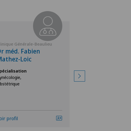
linique Générale-Beaulieu
Clinique Générale-
r méd. Fabien
Dr méd. Patri
athez-Loic
Bianchi-Mova
pécialisation
Spécialisation
ynécologie,
Gynécologie,
bstétrique
Obstétrique
oir profil
Voir profil