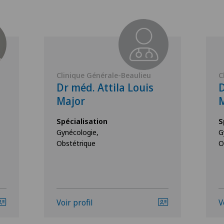
Clinique Générale-Beaulieu
C
Dr méd. Attila Louis
D
Major
M
Spécialisation
S
Gynécologie,
G
Obstétrique
O
Voir profil
V