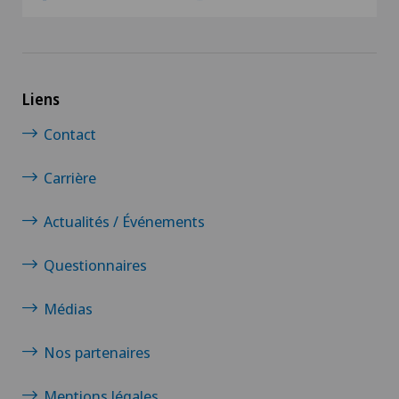
Papillon
Pathologie
Liens
Contact
Pédiatrie
Carrière
Pneumologie
Actualités / Événements
Proctologie
Questionnaires
Prothèse de genou
Médias
Prothèse de hanche
Nos partenaires
Prothèse de l’épaule
Mentions légales