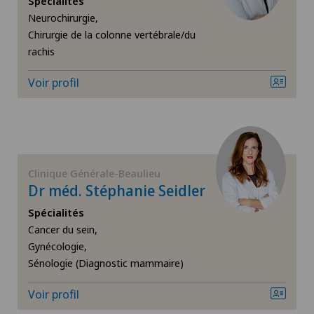
Spécialités
Neurochirurgie,
Cancer du sein
Chirurgie de la colonne vertébrale/du
rachis
Cardiologie
Voir profil
Cataracte
Chirurgie biliaire
Chirurgie cervico-faciale
Clinique Générale-Beaulieu
Dr méd. Stéphanie Seidler
Chirurgie de la colonne vertébrale/du rachis
Spécialités
Cancer du sein,
Gynécologie,
Chirurgie de la hanche
Sénologie (Diagnostic mammaire)
Chirurgie de la main
Voir profil