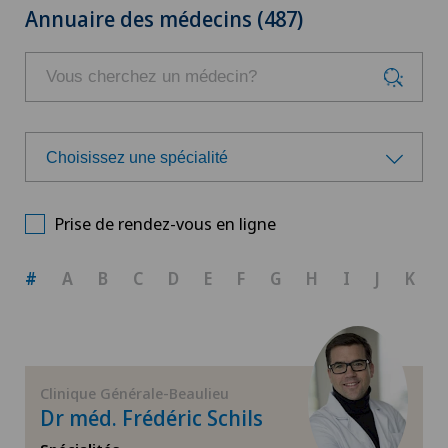
Annuaire des médecins (487)
Choisissez une spécialité
Choisissez une spécialité
Prise de rendez-vous en ligne
Allergologie et immunologie
#
A
B
C
D
E
F
G
H
I
J
K
Anesthésiologie
Arthrose du genou
Clinique Générale-Beaulieu
Dr méd. Frédéric Schils
Cancer de la prostate (carcinome de la prostate)