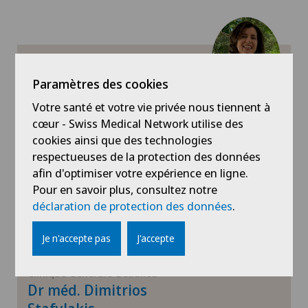
Diabétologie
Echographie
Clinique Générale-Beaulieu
Dr méd. Viviane Soravia-
Paramètres des cookies
Dunand
Endocrinologie
Votre santé et votre vie privée nous tiennent à
Spécialités
cœur - Swiss Medical Network utilise des
Endométriose
Médecine interne générale,
cookies ainsi que des technologies
Infectiologie
respectueuses de la protection des données
afin d'optimiser votre expérience en ligne.
Gastroentérologie et hépatologie
Voir profil
Pour en savoir plus, consultez notre
déclaration de protection des données
.
Greffe de cornée
Je n'accepte pas
J'accepte
Gynécologie
Clinique Générale-Beaulieu
Hématologie
Dr méd. Dimitrios