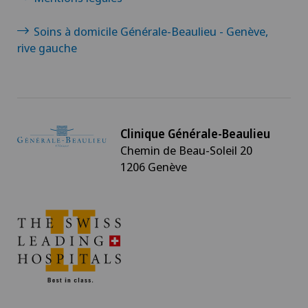
Radio-oncologie
Soins à domicile Générale-Beaulieu - Genève,
rive gauche
Radiologie
Radiologie interventionnelle
Radiologie standard
Clinique Générale-Beaulieu
Chemin de Beau-Soleil 20
1206 Genève
Rhumatologie
Sénologie (Diagnostic mammaire)
Système CyberKnife®
Système Radixact®