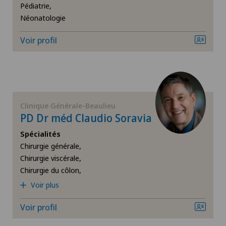
Pédiatrie,
Néonatologie
Chirurgie orthopédique
Voir profil
Chirurgie plastique
Chirurgie viscérale
Clinique Générale-Beaulieu
Da Vinci
PD Dr méd Claudio Soravia
Spécialités
Déchirure des ligaments
Chirurgie générale,
Chirurgie viscérale,
Déchirure du ménisque
Chirurgie du côlon,
Voir plus
Dermatologie & Vénéréologie
Voir profil
Dermatologie esthétique et correctrice