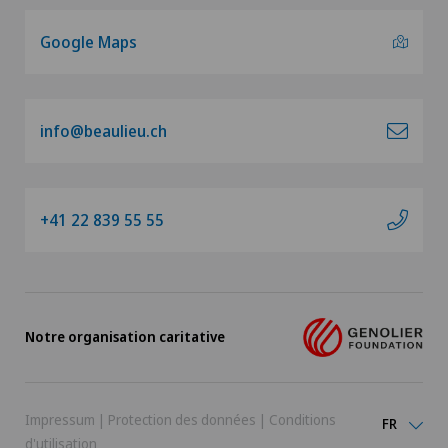
Tomodensitométrie (TDM)
Google Maps
Urologie
Vasectomie (ligature/stérilisation)
info@beaulieu.ch
+41 22 839 55 55
Notre organisation caritative
Impressum
|
Protection des données
|
Conditions
FR
d'utilisation