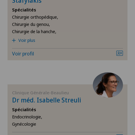
Stafylakis
Infectiologie
Spécialités
Chirurgie orthopédique,
IRM
Chirurgie du genou,
Chirurgie de la hanche,
Mako
Voir plus
Voir profil
Maladies des reins et des voies urinaires
Mammographie
Médecine du sport
Clinique Générale-Beaulieu
Dr méd. Isabelle Streuli
Médecine interne générale
Spécialités
Endocrinologie,
Médecine nucléaire
Gynécologie