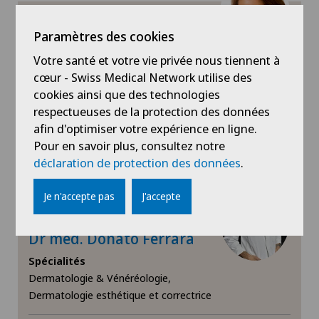
Clinique Générale-Beaulieu
Diabétologie
Paramètres des cookies
Dr méd. Edya Fuhrmann
Benzakein
Votre santé et votre vie privée nous tiennent à
Echographie
cœur - Swiss Medical Network utilise des
Spécialités
cookies ainsi que des technologies
Oncologie
Endocrinologie
respectueuses de la protection des données
afin d'optimiser votre expérience en ligne.
Voir profil
Endométriose
Pour en savoir plus, consultez notre
déclaration de protection des données
.
Gastroentérologie et hépatologie
Je n'accepte pas
J'accepte
Greffe de cornée
Clinique Générale-Beaulieu
Dr méd. Donato Ferrara
Gynécologie
Spécialités
Dermatologie & Vénéréologie,
Dermatologie esthétique et correctrice
Hématologie