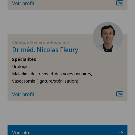
Voir profil
Infectiologie
IRM
Mako
Clinique Générale-Beaulieu
Dr méd. Nicolas Fleury
Maladies des reins et des voies urinaires
Spécialités
Urologie,
Mammographie
Maladies des reins et des voies urinaires,
Vasectomie (ligature/stérilisation)
Médecine du sport
Voir profil
Médecine interne générale
Médecine nucléaire
Voir plus