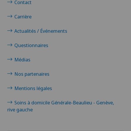
Contact
Papillon
Carrière
Pathologie
Actualités / Événements
Pédiatrie
Questionnaires
Médias
Pneumologie
Nos partenaires
Proctologie
Mentions légales
Prothèse de genou
Soins à domicile Générale-Beaulieu - Genève,
Prothèse de hanche
rive gauche
Prothèse de l’épaule