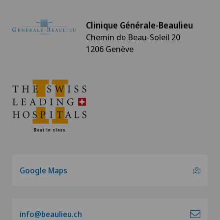
Radio-oncologie
Clinique Générale-Beaulieu
Chemin de Beau-Soleil 20
Radiologie
1206 Genève
Radiologie interventionnelle
Radiologie standard
Rhumatologie
Sénologie (Diagnostic mammaire)
Google Maps
Système CyberKnife®
Système Radixact®
info@beaulieu.ch