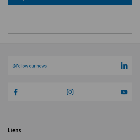
Médecine physique et réadaptation
Néonatologie
Neurochirurgie
Neurologie
@Follow our news
Obésité et Surpoids
Obstétrique
Oncologie
Ophtalmologie
Liens
Oto-rhino-laryngologie (ORL)