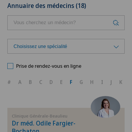
Annuaire des médecins (18)
Choisissez une spécialité
Choisissez une spécialité
Prise de rendez-vous en ligne
Allergologie et immunologie
#
A
B
C
D
E
F
G
H
I
J
K
Anesthésiologie
Arthrose du genou
Clinique Générale-Beaulieu
Dr méd. Odile Fargier-
Cancer de la prostate (carcinome de la prostate)
Bochaton