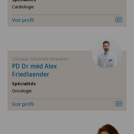
Cardiologie
Chirurgie orthopédique
Voir profil
Chirurgie plastique
Chirurgie viscérale
Clinique Générale-Beaulieu
Da Vinci
PD Dr méd Alex
Friedlaender
Déchirure des ligaments
Spécialités
Oncologie
Déchirure du ménisque
Voir profil
Dermatologie & Vénéréologie
Dermatologie esthétique et correctrice