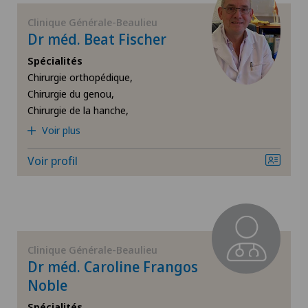
Chirurgie de la thyroïde (chirurgie endocrinienne)
Clinique Générale-Beaulieu
Dr méd. Beat Fischer
Chirurgie de l’épaule
Spécialités
Chirurgie orthopédique,
Chirurgie du côlon
Chirurgie du genou,
Chirurgie de la hanche,
Chirurgie du genou
Voir plus
Chirurgie du pancréas
Voir profil
Chirurgie du pied/de la cheville
Chirurgie générale
Clinique Générale-Beaulieu
Dr méd. Caroline Frangos
Chirurgie hépatobiliaire (chirurgie du foie)
Noble
Spécialités
Chirurgie ophtalmique