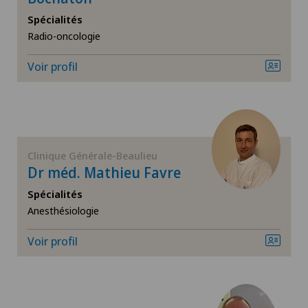
Spécialités
Cancer du sein
Radio-oncologie
Cardiologie
Voir profil
Cataracte
Chirurgie biliaire
Clinique Générale-Beaulieu
Chirurgie cervico-faciale
Dr méd. Mathieu Favre
Spécialités
Chirurgie de la colonne vertébrale/du rachis
Anesthésiologie
Voir profil
Chirurgie de la hanche
Chirurgie de la main