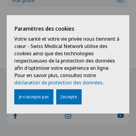
Voir profil
Chirurgie de la thyroïde (chirurgie endocrinienne)
Chirurgie de l’épaule
Paramètres des cookies
Chirurgie du côlon
Votre santé et votre vie privée nous tiennent à
cœur - Swiss Medical Network utilise des
cookies ainsi que des technologies
Chirurgie du genou
respectueuses de la protection des données
afin d'optimiser votre expérience en ligne.
Chirurgie du pancréas
Pour en savoir plus, consultez notre
déclaration de protection des données
.
Chirurgie du pied/de la cheville
@Follow our news
Je n'accepte pas
J'accepte
Chirurgie générale
Chirurgie hépatobiliaire (chirurgie du foie)
Chirurgie ophtalmique