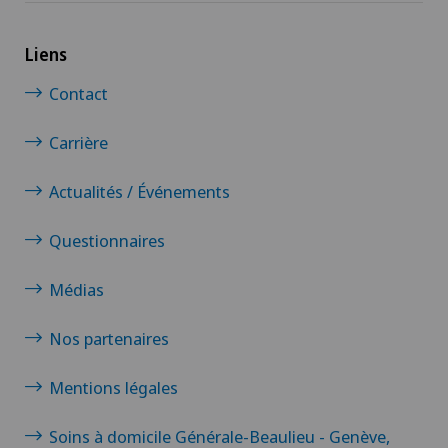
Chirurgie orthopédique
Liens
Contact
Chirurgie plastique
Carrière
Chirurgie viscérale
Actualités / Événements
Da Vinci
Questionnaires
Déchirure des ligaments
Médias
Déchirure du ménisque
Nos partenaires
Dermatologie & Vénéréologie
Mentions légales
Dermatologie esthétique et correctrice
Soins à domicile Générale-Beaulieu - Genève,