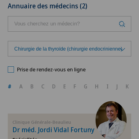
Annuaire des médecins (2)
Chirurgie de la thyroïde (chirurgie endocrinienne)
Choisissez une spécialité
Prise de rendez-vous en ligne
Allergologie et immunologie
#
A
B
C
D
E
F
G
H
I
J
K
Anesthésiologie
Arthrose du genou
Clinique Générale-Beaulieu
Dr méd. Jordi Vidal Fortuny
Cancer de la prostate (carcinome de la prostate)