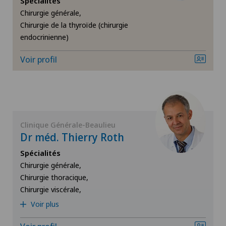
Spécialités
Chirurgie générale,
Cancer du sein
Chirurgie de la thyroïde (chirurgie
endocrinienne)
Cardiologie
Voir profil
Cataracte
Chirurgie biliaire
Chirurgie cervico-faciale
Clinique Générale-Beaulieu
Dr méd. Thierry Roth
Chirurgie de la colonne vertébrale/du rachis
Spécialités
Chirurgie générale,
Chirurgie thoracique,
Chirurgie de la hanche
Chirurgie viscérale,
Voir plus
Chirurgie de la main