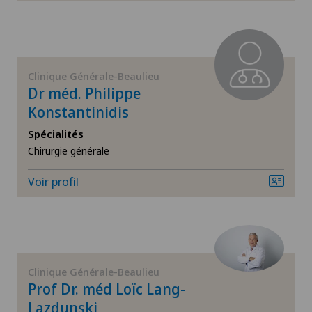
Chirurgie de la thyroïde (chirurgie endocrinienne)
Chirurgie de l’épaule
Clinique Générale-Beaulieu
Chirurgie du côlon
Dr méd. Philippe
Konstantinidis
Chirurgie du genou
Spécialités
Chirurgie générale
Chirurgie du pancréas
Voir profil
Chirurgie du pied/de la cheville
Chirurgie générale
Clinique Générale-Beaulieu
Chirurgie hépatobiliaire (chirurgie du foie)
Prof Dr. méd Loïc Lang-
Lazdunski
Chirurgie ophtalmique