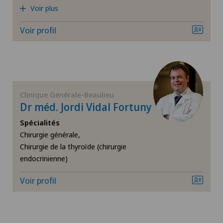
Voir plus
Infectiologie
Voir profil
IRM
Mako
Maladies des reins et des voies urinaires
Clinique Générale-Beaulieu
Dr méd. Jordi Vidal Fortuny
Mammographie
Spécialités
Chirurgie générale,
Médecine du sport
Chirurgie de la thyroïde (chirurgie
endocrinienne)
Médecine interne générale
Voir profil
Médecine nucléaire