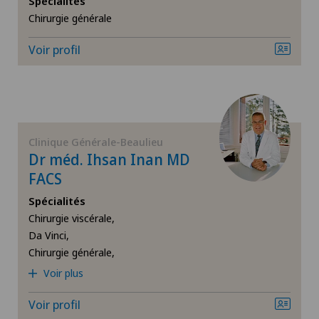
Spécialités
Chirurgie générale
Cancer du sein
Voir profil
Cardiologie
Cataracte
Chirurgie biliaire
Clinique Générale-Beaulieu
Dr méd. Ihsan Inan MD
Chirurgie cervico-faciale
FACS
Spécialités
Chirurgie de la colonne vertébrale/du rachis
Chirurgie viscérale,
Da Vinci,
Chirurgie générale,
Chirurgie de la hanche
Voir plus
Chirurgie de la main
Voir profil