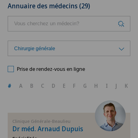
Annuaire des médecins (29)
Chirurgie générale
Choisissez une spécialité
Prise de rendez-vous en ligne
Allergologie et immunologie
#
A
B
C
D
E
F
G
H
I
J
K
Anesthésiologie
Arthrose du genou
Clinique Générale-Beaulieu
Dr méd. Arnaud Dupuis
Cancer de la prostate (carcinome de la prostate)