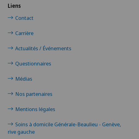
Liens
Papillon
Contact
Pathologie
Carrière
Pédiatrie
Actualités / Événements
Questionnaires
Pneumologie
Médias
Proctologie
Nos partenaires
Prothèse de genou
Mentions légales
Prothèse de hanche
Soins à domicile Générale-Beaulieu - Genève,
Prothèse de l’épaule
rive gauche