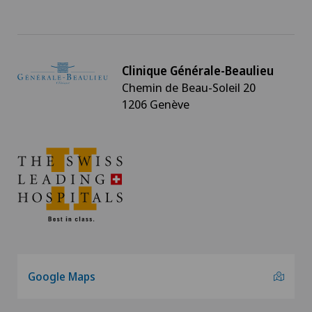
Radio-oncologie
Radiologie
Clinique Générale-Beaulieu
Chemin de Beau-Soleil 20
Radiologie interventionnelle
1206 Genève
Radiologie standard
Rhumatologie
Sénologie (Diagnostic mammaire)
Système CyberKnife®
Google Maps
Système Radixact®