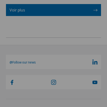
Médecine physique et réadaptation
Voir plus
Néonatologie
Neurochirurgie
Neurologie
Obésité et Surpoids
@Follow our news
Obstétrique
Oncologie
Ophtalmologie
Oto-rhino-laryngologie (ORL)