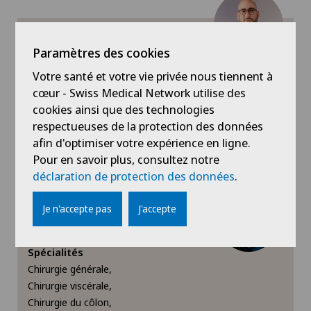
Diabétologie
Clinique Générale-Beaulieu
Paramètres des cookies
Dr méd. Lorenzo Orci
Echographie
Votre santé et votre vie privée nous tiennent à
Spécialités
cœur - Swiss Medical Network utilise des
Chirurgie générale
Endocrinologie
cookies ainsi que des technologies
Voir profil
respectueuses de la protection des données
Endométriose
afin d'optimiser votre expérience en ligne.
Pour en savoir plus, consultez notre
déclaration de protection des données
.
Gastroentérologie et hépatologie
Je n'accepte pas
J'accepte
Greffe de cornée
Clinique Générale-Beaulieu
PD Dr méd Claudio Soravia
Gynécologie
Spécialités
Chirurgie générale,
Chirurgie viscérale,
Hématologie
Chirurgie du côlon,