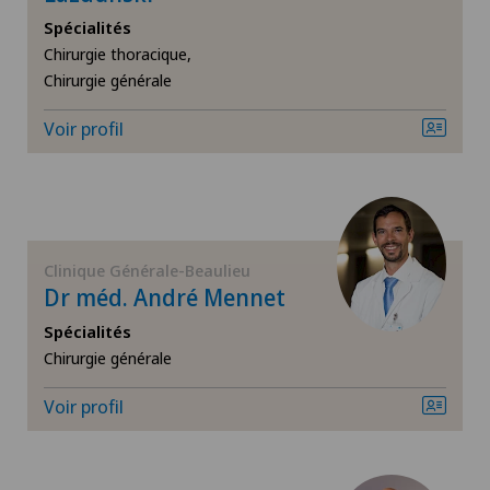
Spécialités
Chirurgie thoracique,
Chirurgie orthopédique
Chirurgie générale
Chirurgie plastique
Voir profil
Chirurgie viscérale
Da Vinci
Clinique Générale-Beaulieu
Dr méd. André Mennet
Déchirure des ligaments
Spécialités
Déchirure du ménisque
Chirurgie générale
Voir profil
Dermatologie & Vénéréologie
Dermatologie esthétique et correctrice